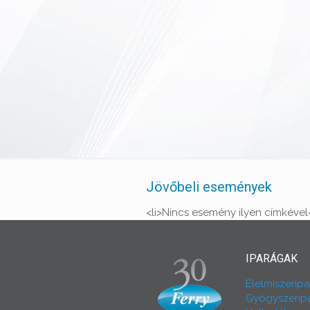
Jövőbeli események
<li>Nincs esemény ilyen címkével<
IPARÁGAK
Élelmiszeripa
Gyógyszerip