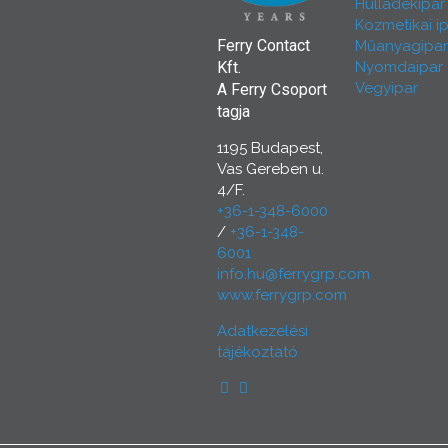
Hulladékipar
Kozmetikai i
Ferry Contact
Műanyagipar
Nyomdaipar
Kft.
Vegyipar
A Ferry Csoport
tagja
1195 Budapest,
Vas Gereben u.
4/F.
+36-1-348-6000
/
+36-1-348-
6001
info.hu@ferrygrp.com
www.ferrygrp.com
Adatkezelési
tájékoztató