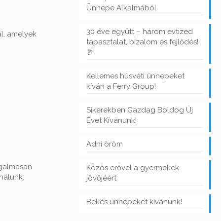
Ünnepe Alkalmából
30 éve együtt – három évtized
ál, amelyek
tapasztalat, bizalom és fejlődés!
🥂
Kellemes húsvéti ünnepeket
kíván a Ferry Group!
Sikerekben Gazdag Boldog Új
Évet Kívánunk!
Adni öröm
ugalmasan
Közös erővel a gyermekek
nálunk:
jövőjéért
Békés ünnepeket kívánunk!