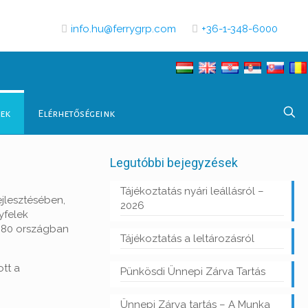
info.hu@ferrygrp.com
+36-1-348-6000
tek
Elérhetőségeink
Legutóbbi bejegyzések
Tájékoztatás nyári leállásról –
ejlesztésében,
2026
yfelek
t 80 országban
Tájékoztatás a leltározásról
ott a
Pünkösdi Ünnepi Zárva Tartás
Ünnepi Zárva tartás – A Munka