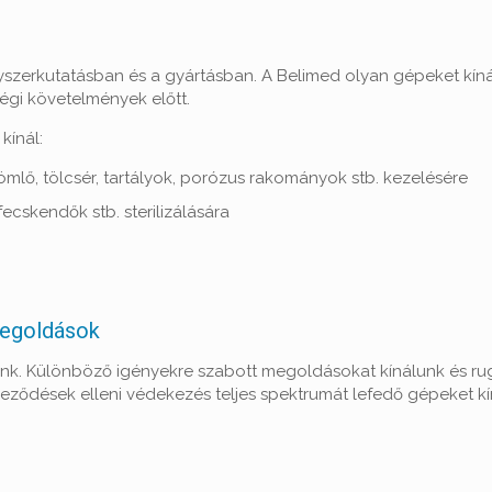
yógyszerkutatásban és a gyártásban. A Belimed olyan gépeket kín
égi követelmények előtt.
kínál:
mlő, tölcsér, tartályok, porózus rakományok stb. kezelésére
fecskendők stb. sterilizálására
megoldások
tunk. Különböző igényekre szabott megoldásokat kínálunk és r
yeződések elleni védekezés teljes spektrumát lefedő gépeket kí