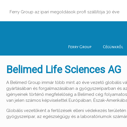
Ferry Group az ipari megoldások profi szállítója 30 éve
Ferry Group
Cégünkről
Belimed Life Sciences AG
A Belimed Group immár több mint 40 éve vezető globális vállal
gyártásában és forgalmazásában a gyógyszeriparban és az 
igényeinek történő megfelelőség a Belimed cég folyamato
van jelen számos képviselettel Európában, Észak-Amerikába
Globális vezetőként a fertőzések elleni védekezés területén a 
gyógyszeripar, az egészségügy és a laboratóriumok számár