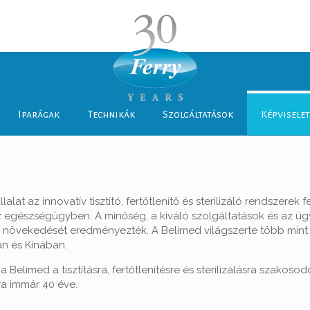
Iparágak
Technikák
Szolgáltatások
Képvisele
at az innovatív tisztító, fertőtlenítő és sterilizáló rendszerek f
egészségügyben. A minőség, a kiváló szolgáltatások és az üg
s növekedését eredményezték. A Belimed világszerte több min
n és Kínában.
Belimed a tisztításra, fertőtlenítésre és sterilizálásra szakosod
a immár 40 éve.