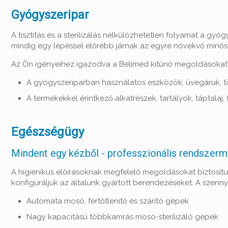
Gyógyszeripar
A tisztítás és a sterilizálás nélkülözhetetlen folyamat a g
mindig egy lépéssel előrébb járnak az egyre növekvő minős
Az Ön igényeihez igazodva a Belimed kitűnő megoldásokat 
A gyógyszeriparban használatos eszközök, üvegáruk, tö
A termékekkel érintkező alkatrészek, tartályok, táptalaj, 
Egészségügy
Mindent egy kézből - professzionális rendszer
A higiénikus előírásoknak megfelelő megoldásokat biztosí
konfiguráljuk az általunk gyártott berendezéseket. A szenn
Automata mosó, fertőtlenítő és szárító gépek
Nagy kapacitású többkamrás mosó-sterilizáló gépek