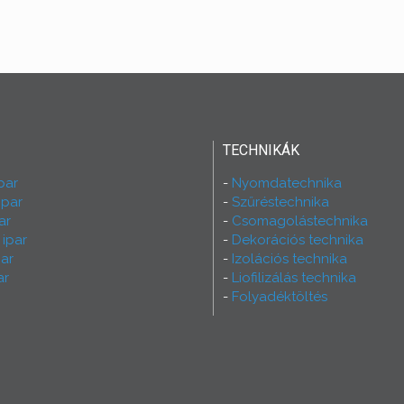
TECHNIKÁK
par
Nyomdatechnika
ipar
Szűréstechnika
ar
Csomagolástechnika
 ipar
Dekorációs technika
ar
Izolációs technika
ar
Liofilizálás technika
Folyadéktöltés