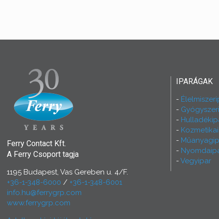
IPARÁGAK
Élelmiszeri
Gyógyszer
Hulladékip
Kozmetikai
Műanyagip
Ferry Contact Kft.
Nyomdaip
A Ferry Csoport tagja
Vegyipar
1195 Budapest, Vas Gereben u. 4/F.
+36-1-348-6000
/
+36-1-348-6001
info.hu@ferrygrp.com
www.ferrygrp.com