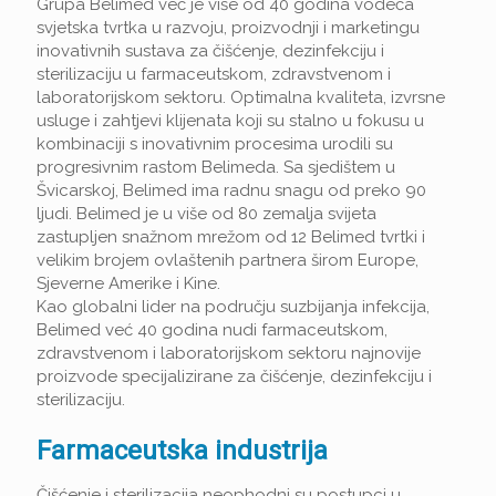
Grupa Belimed već je više od 40 godina vodeća
svjetska tvrtka u razvoju, proizvodnji i marketingu
inovativnih sustava za čišćenje, dezinfekciju i
sterilizaciju u farmaceutskom, zdravstvenom i
laboratorijskom sektoru. Optimalna kvaliteta, izvrsne
usluge i zahtjevi klijenata koji su stalno u fokusu u
kombinaciji s inovativnim procesima urodili su
progresivnim rastom Belimeda. Sa sjedištem u
Švicarskoj, Belimed ima radnu snagu od preko 90
ljudi. Belimed je u više od 80 zemalja svijeta
zastupljen snažnom mrežom od 12 Belimed tvrtki i
velikim brojem ovlaštenih partnera širom Europe,
Sjeverne Amerike i Kine.
Kao globalni lider na području suzbijanja infekcija,
Belimed već 40 godina nudi farmaceutskom,
zdravstvenom i laboratorijskom sektoru najnovije
proizvode specijalizirane za čišćenje, dezinfekciju i
sterilizaciju.
Farmaceutska industrija
Čišćenje i sterilizacija neophodni su postupci u