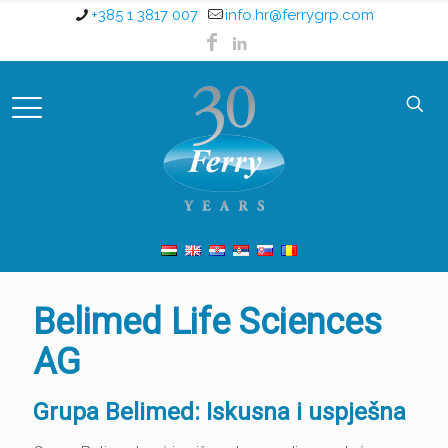
+385 1 3817 007
info.hr@ferrygrp.com
Belimed Life Sciences
AG
Grupa Belimed: Iskusna i uspješna