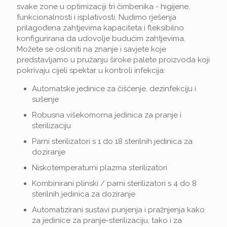
svake zone u optimizaciji tri čimbenika - higijene,
funkcionalnosti i isplativosti. Nudimo rješenja
prilagođena zahtjevima kapaciteta i fleksibilno
konfigurirana da udovolje budućim zahtjevima.
Možete se osloniti na znanje i savjete koje
predstavljamo u pružanju široke palete proizvoda koji
pokrivaju cijeli spektar u kontroli infekcija:
Automatske jedinice za čišćenje, dezinfekciju i
sušenje
Robusna višekomorna jedinica za pranje i
sterilizaciju
Parni sterilizatori s 1 do 18 sterilnih jedinica za
doziranje
Niskotemperaturni plazma sterilizatori
Kombinirani plinski / parni sterilizatori s 4 do 8
sterilnih jedinica za doziranje
Automatizirani sustavi punjenja i pražnjenja kako
za jedinice za pranje-sterilizaciju, tako i za