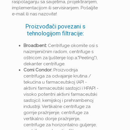
raspolaganju sa savjetima, projektiranjem,
implementacijom ili servisiranjem. Pošaljite
e-mail ili nas nazovite!
Proizvođači povezani s
tehnologijom filtracije:
Broadbent:
Centrifuge okomite osi s
naizmjeničnim radom, centrifuge s
oštricom za ljuštenje (op.a."Peeling"),
dekanter centrifuge.
Comi Condor:
Proizvodnja
centrifuga za odvajanje krutina /
tekućina u farmaceutskoj (API -
aktivni farmaceutski sastojci i HPAPI -
visoko potentni aktivni farmaceutski
sastojci), kemijskoj i prehrambenoj
industriji. Vertikalne centrifuge za
gornje pražnjenje, centrifuge za
vertikalno donje pražnjenje,
centrifuge za horizontalno guljenje,