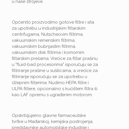
u naše strojeve.
Općenito proizvodimo gotove filtre i sita
za upotrebu u industrijskim filtarskim
centrifugama, Nutscheovim filtrima,
vakuumskim remenskim filtrima,
vakuumskim bubnjastim filtrima,
vakuumskim disk filtrima i komornim
filtarskim prešama. Vrećice za filtar prašinu
u "fluid-bad procesorima" isporučuju se za
filtriranje prašine u sušilicama, a vrećice za
filtriranje isporučuju se za upotrebu u
džepnim filterima. Nudimo HEPA filtre i
ULPA filtere, opcionalno s kućištem filtra ili
kao LAF opremu s ugrađenim motorom.
Opskrbljujemo glavne farmaceutske
tvrtke u Mađarskoj, kemijska postrojenja,
predstavnike automobilske industrije i