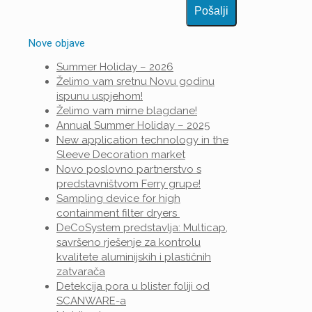
Nove objave
Summer Holiday – 2026
Želimo vam sretnu Novu godinu
ispunu uspjehom!
Želimo vam mirne blagdane!
Annual Summer Holiday – 2025
New application technology in the
Sleeve Decoration market
Novo poslovno partnerstvo s
predstavništvom Ferry grupe!
Sampling device for high
containment filter dryers
DeCoSystem predstavlja: Multicap,
savršeno rješenje za kontrolu
kvalitete aluminijskih i plastičnih
zatvarača
Detekcija pora u blister foliji od
SCANWARE-a