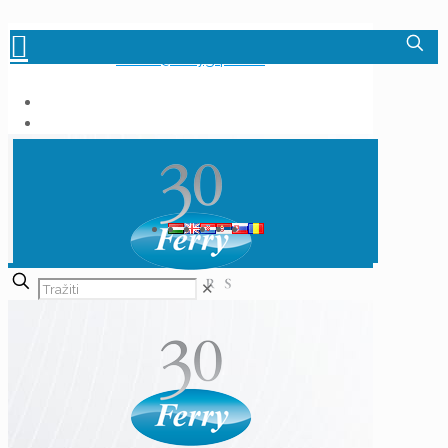
+385 1 3817 007
info.hr@ferrygrp.com
✕