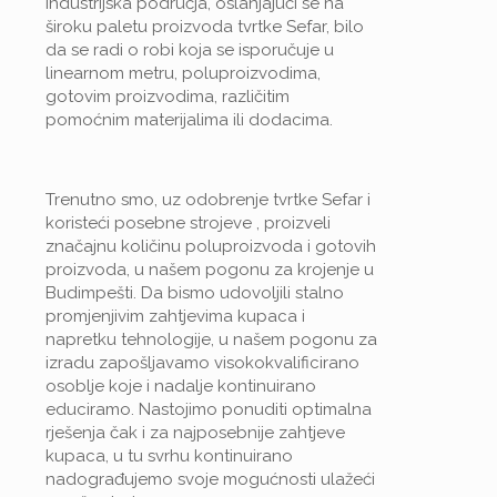
industrijska područja, oslanjajući se na
široku paletu proizvoda tvrtke Sefar, bilo
da se radi o robi koja se isporučuje u
linearnom metru, poluproizvodima,
gotovim proizvodima, različitim
pomoćnim materijalima ili dodacima.
Trenutno smo, uz odobrenje tvrtke Sefar i
koristeći posebne strojeve , proizveli
značajnu količinu poluproizvoda i gotovih
proizvoda, u našem pogonu za krojenje u
Budimpešti. Da bismo udovoljili stalno
promjenjivim zahtjevima kupaca i
napretku tehnologije, u našem pogonu za
izradu zapošljavamo visokokvalificirano
osoblje koje i nadalje kontinuirano
educiramo. Nastojimo ponuditi optimalna
rješenja čak i za najposebnije zahtjeve
kupaca, u tu svrhu kontinuirano
nadograđujemo svoje mogućnosti ulažeći