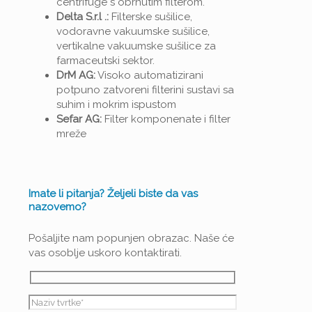
centrifuge s obrnutim filterom.
Delta S.r.l .:
Filterske sušilice,
vodoravne vakuumske sušilice,
vertikalne vakuumske sušilice za
farmaceutski sektor.
DrM AG:
Visoko automatizirani
potpuno zatvoreni filterini sustavi sa
suhim i mokrim ispustom
Sefar AG:
Filter komponenate i filter
mreže
Imate li pitanja? Željeli biste da vas
nazovemo?
Pošaljite nam popunjen obrazac. Naše će
vas osoblje uskoro kontaktirati.