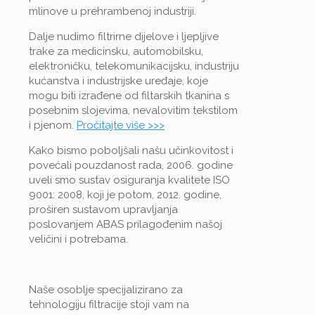
mlinove u prehrambenoj industriji.
Dalje nudimo filtrirne dijelove i ljepljive
trake za medicinsku, automobilsku,
elektroničku, telekomunikacijsku, industriju
kućanstva i industrijske uređaje, koje
mogu biti izrađene od filtarskih tkanina s
posebnim slojevima, nevalovitim tekstilom
i pjenom.
Pročitajte više >>>
Kako bismo poboljšali našu učinkovitost i
povećali pouzdanost rada, 2006. godine
uveli smo sustav osiguranja kvalitete ISO
9001: 2008, koji je potom, 2012. godine,
proširen sustavom upravljanja
poslovanjem ABAS prilagođenim našoj
veličini i potrebama.
Naše osoblje specijalizirano za
tehnologiju filtracije stoji vam na