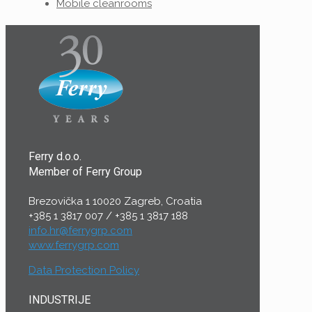
Mobile cleanrooms
Ferry d.o.o.
Member of Ferry Group
Brezovička 1 10020 Zagreb, Croatia
+385 1 3817 007
/
+385 1 3817 188
info.hr@ferrygrp.com
www.ferrygrp.com
Data Protection Policy
INDUSTRIJE