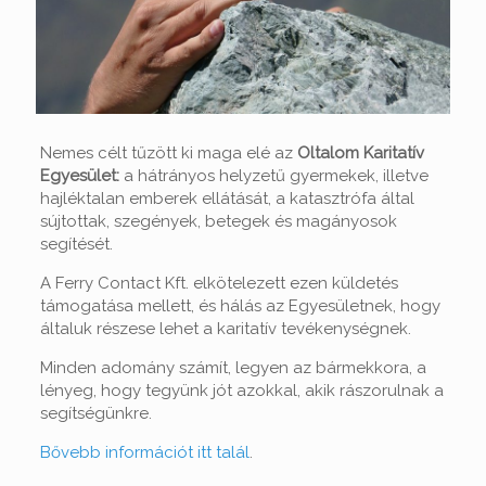
Nemes célt tűzött ki maga elé az
Oltalom Karitatív
Egyesület:
a hátrányos helyzetű gyermekek, illetve
hajléktalan emberek ellátását, a katasztrófa által
sújtottak, szegények, betegek és magányosok
segítését.
A Ferry Contact Kft. elkötelezett ezen küldetés
támogatása mellett, és hálás az Egyesületnek, hogy
általuk részese lehet a karitatív tevékenységnek.
Minden adomány számít, legyen az bármekkora, a
lényeg, hogy tegyünk jót azokkal, akik rászorulnak a
segítségünkre.
Bővebb információt itt talál
.