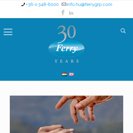
+36-1-348-6000
info.hu@ferrygrp.com