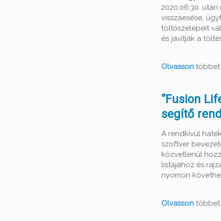
2020.06.30. után
visszaesése, ügy
töltőszelepeit vá
és javítják a tölt
Olvasson
többet 
“Fusion Life
segítő ren
A rendkívül haték
szoftver bevezeté
közvetlenül hozz
listájához és raj
nyomon követhet
Olvasson
többet 