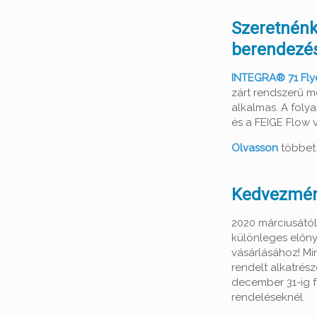
Szeretnénk
berendezé
INTEGRA® 71 Fly
zárt rendszerű m
alkalmas. A foly
és a FEIGE Flow 
Olvasson
többet 
Kedvezmé
2020 márciusától
különleges előny
vásárlásához! Min
rendelt alkatrés
december 31-ig f
rendeléseknél.