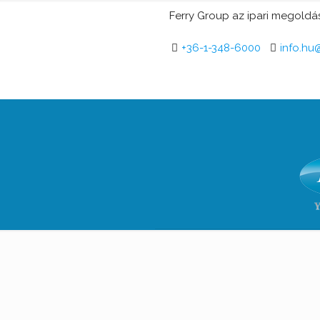
Ferry Group az ipari megoldás
+36-1-348-6000
info.hu