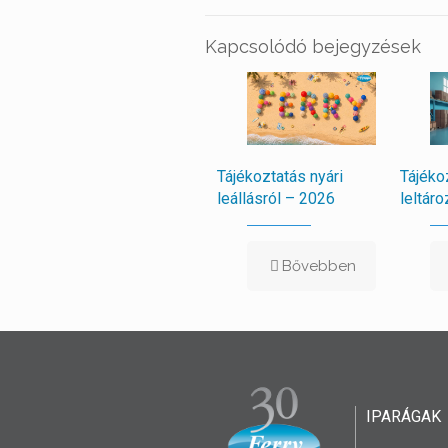
Kapcsolódó bejegyzések
Tájékoztatás nyári
Tájéko
leállásról – 2026
leltáro
Bővebben
IPARÁGAK