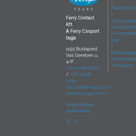
Élelmiszeri
Ferry Contact
Gyógyszeri
Kft.
Hulladéki
A Ferry Csoport
Kozmetika
tagja
ipar
1195 Budapest,
Műanyagip
Vas Gereben u.
Nyomdaip
4/F.
Vegyipar
+36-1-348-6000
/
+36-1-348-
6001
info.hu@ferrygrp.com
www.ferrygrp.com
Adatkezelési
tájékoztató