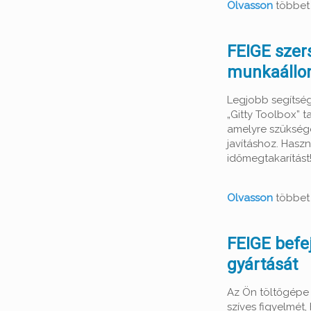
Olvasson
többet i
FEIGE szer
munkaállo
Legjobb segítsé
„Gitty Toolbox” 
amelyre szüksége
javításhoz. Haszn
időmegtakarítást
Olvasson
többet 
FEIGE befej
gyártását
Az Ön töltőgépe R
szíves figyelmét