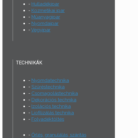
Hulladékipar
Kozmetikai ipar
Műanyagipar
Nyomdaipar
Vegyipar
TECHNIKÁK
Nyomdatechnika
Szűréstechnika
Csomagolástechnika
Dekorációs technika
Izolációs technika
Liofilizálás technika
Folyadéktöltés
Őrlés, granulálás, szárítás