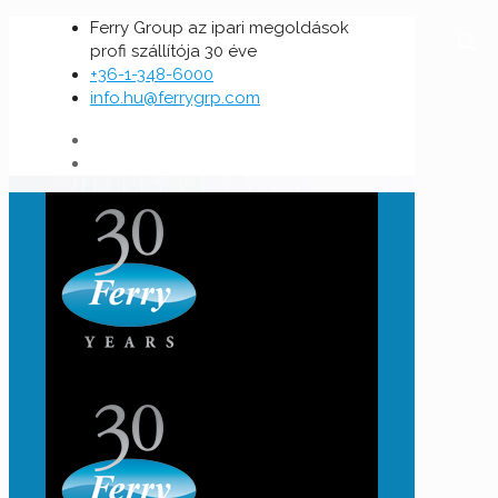
Ferry Group az ipari megoldások
profi szállítója 30 éve
+36-1-348-6000
info.hu@ferrygrp.com