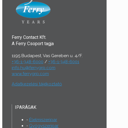
Ferry Contact Kft.
A Ferry Csoport tagja
1195 Budapest, Vas Gereben u. 4/F.
+36-1-348-6000
/
+36-1-348-6001
info.hu@ferrygrp.com
www.ferrygrp.com
Adatkezelési tájékoztató
IPARÁGAK
Élelmiszeripar
Gyógyszeripar