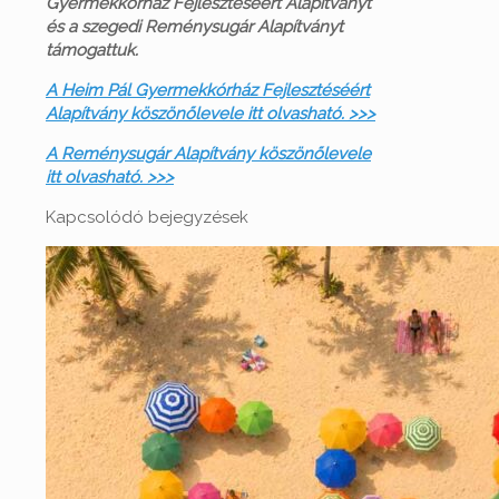
Gyermekkórház Fejlesztéséért Alapítványt
és a szegedi Reménysugár Alapítványt
támogattuk.
A Heim Pál Gyermekkórház Fejlesztéséért
Alapítvány köszönőlevele itt olvasható. >>>
A Reménysugár Alapítvány köszönőlevele
itt olvasható. >>>
Kapcsolódó bejegyzések