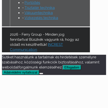
Portöltés
Tisztatér technika
Vákuumtechnika
Vízkezelés technika
2026 - Ferry Group - Minden jog
fenntartva! Büszkék vagyunk rá, hogy az
oldalt mi készíthettük!
INCREST
Communication
Sütiket használunk a tartalmak és hirdetések személyre
szabásához, közösségi funkciók biztosításához, valamint
weboldalforgalmunk elemzéséhez.
Elfogadom
Adatvédelmi nyilatkozat