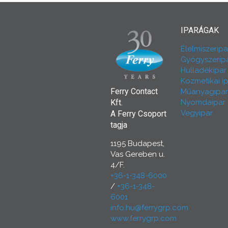
IPARÁGAK
Élelmiszeripa
Gyógyszerip
Hulladékipar
Kozmetikai i
Ferry Contact
Műanyagipar
Nyomdaipar
Kft.
Vegyipar
A Ferry Csoport
tagja
1195 Budapest,
Vas Gereben u.
4/F.
+36-1-348-6000
/
+36-1-348-
6001
info.hu@ferrygrp.com
www.ferrygrp.com