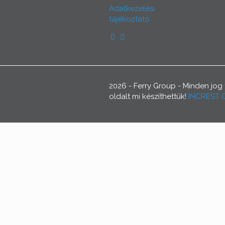
Adatkezelési
tájékoztató
2026 - Ferry Group - Minden jog
oldalt mi készíthettük!
INCREST 