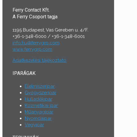
Ferry Contact Kft.
A Ferry Csoport tagja
1195 Budapest, Vas Gereben u. 4/F.
+36-1-348-6000
/
+36-1-348-6001
info.hu@ferrygrp.com
www.ferrygrp.com
Adatkezelési tájékoztató
IPARÁGAK
Élelmiszeripar
Gyógyszeripar
Hulladékipar
Kozmetikai ipar
Műanyagipar
Nyomdaipar
Vegyipar