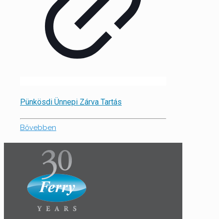
Pünkösdi Ünnepi Zárva Tartás
Bővebben