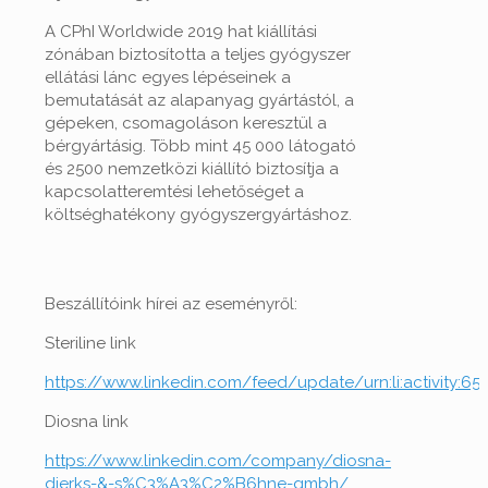
A CPhI Worldwide 2019 hat kiállítási
zónában biztosította a teljes gyógyszer
ellátási lánc egyes lépéseinek a
bemutatását az alapanyag gyártástól, a
gépeken, csomagoláson keresztül a
bérgyártásig. Több mint 45 000 látogató
és 2500 nemzetközi kiállító biztosítja a
kapcsolatteremtési lehetőséget a
költséghatékony gyógyszergyártáshoz.
Beszállítóink hírei az eseményről:
Steriline link
https://www.linkedin.com/feed/update/urn:li:activity:
Diosna link
https://www.linkedin.com/company/diosna-
dierks-&-s%C3%A3%C2%B6hne-gmbh/