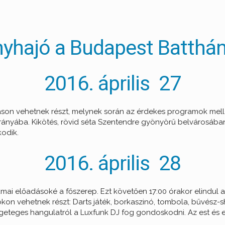
hajó a Budapest Batthány
2016. április 27
son vehetnek részt, melynek során az érdekes programok melle
irányába. Kikötés, rövid séta Szentendre gyönyörű belvárosában
kodik.
2016. április 28
ai előadásoké a főszerep. Ezt követően 17:00 órakor elindul a
kon vehetnek részt: Darts játék, borkaszinó, tombola, bűvész
ergeteges hangulatról a Luxfunk DJ fog gondoskodni. Az est és