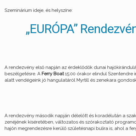
Szeminárium ideje, és helyszíne:
„EURÓPA” Rendezvény
A rendezvény első napján az érdeklődők dunai hajókirándulá
beszélgetésre. A
Ferry Boat
15:00 órakor elindul Szentendre 
alatt vendégeink jó hangulatáról Myrtill és zenekara gondos
A rendezvény második napján délelőtt és koradélután a szakm
zenéjének kíséretében, változatos és szórakoztató programo
hajón megrendezésre kerülő születésnapi bulira is, ahol a f