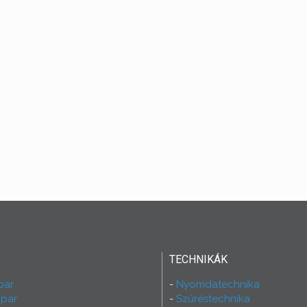
TECHNIKÁK
par
Nyomdatechnika
ipar
Szűréstechnika