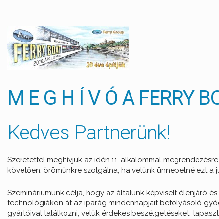
M E G H Í V Ó A FERRY
Kedves Partnerünk!
Szeretettel meghívjuk az idén 11. alkalommal megrendezésre
követően, örömünkre szolgálna, ha velünk ünnepelné ezt a j
Szemináriumunk célja, hogy az általunk képviselt élenjáró és
technológiákon át az iparág mindennapjait befolyásoló gyógy
gyártóival találkozni, velük érdekes beszélgetéseket, tapaszta