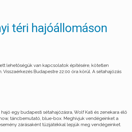
i téri hajóállomáson
tt lehetőségük van kapcsolatok építésére, kötetlen
. Visszaérkezés Budapestre 22:00 óra körül. A sétahajózás
 hajó egy budapesti sétahajózásra, Wolf Kati és zenekara élő
-show, táncbemutató, blue-box. Meghívjuk vendégeinket a
 esemény zárásaként tűzijátékkal lepjük meg vendégeinket.