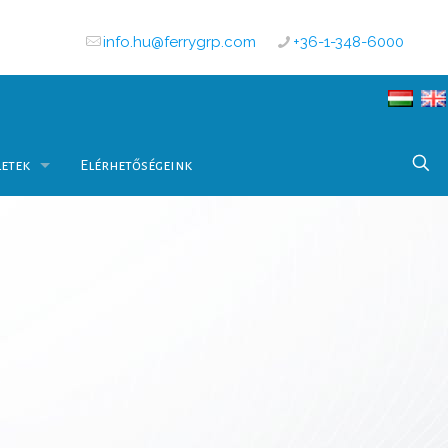
info.hu@ferrygrp.com
+36-1-348-6000
letek
Elérhetőségeink