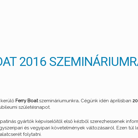
 BOAT 2016 SZEMINÁRIUM
 kerülő
Ferry Boat
szemináriumunkra
.
Cégünk idén áprilisban
20
ubileumi születésnapot.
 patinás gyártók képviselőitől első kézből szerezhessenek infor
szeripari és vegyipari követelmények változásairól. Ezen túl l
latcserét folytatni.