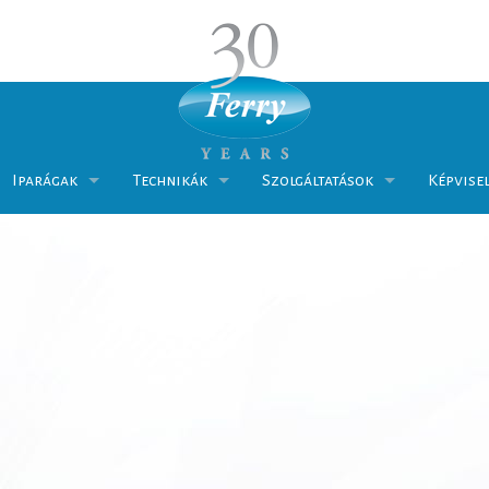
Iparágak
Technikák
Szolgáltatások
Képvise