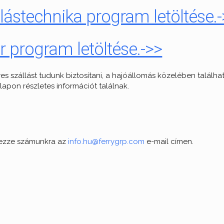
stechnika program letöltése.-
r program letöltése.->>
 szállást tudunk biztosítani, a hajóállomás közelében találhat
lapon részletes információt találnak.
elezze számunkra az
info.hu@ferrygrp.com
e-mail címen.