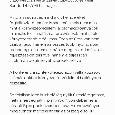
viszonylatban Máté Szilviát (BD-Expo) és Pesti
Sándort (PNYM) hallhatjuk.
Mind a szakmát és mind a civil embereket
foglalkoztató témára is sor kerül, mely nem más,
mint a környezetvédelem, a csomagolóanyagok
minimális felszanálására törekvés, valamint azok
környezetbarát előállítása. Ezen az úton van nem
csak a flexo, hanem az összes többi nyomdaipari
technológia is; nem csupán a megszokott műszaki
fejlesztéseket tekintve, hanem a teljes ipari
struktúrán belüli helyét, szerepét nézve.
A konferencia szinte kötelező azon vállalkozások
számára, akik a környezetük védelmét is előnyben
részesítik.
Speciálisan idén is lehetőség nyílik üzemlátogatásra,
mely a herceghalmi Iprint4You Nyomdában és a
sóskúti Sípospack üzemben lesz. A rendezvényen
megjelentek megtekinthetik az ország első HP