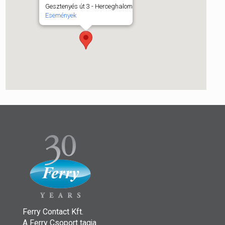
Gesztenyés út 3 - Herceghalom
Események
Ferry Contact Kft.
A Ferry Csoport tagja