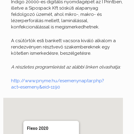
Indigo 20000-es digitális nyomdagépét az I Printben,
illetve a Sipospack Kft sóskúti alapanyag
feldolgozó üzemét, ahol mikro-, makro- és
lézerperforálás mellett, laminálással,
konfekcionálással is megismerkedhetnek.
A csütörtök esti bankett vacsora kiváló alkalom a
rendezvényen résztvevő szakembereknek egy
kötetlen ismerkedésre, beszélgetésre.
A részletes programleírást az alábbi linken olvashatja:
http://www.pnyme.hu/esemenynaptar.php?
act=esemeny&eid=1190
Flexo 2020