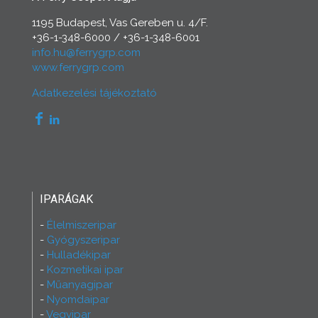
1195 Budapest, Vas Gereben u. 4/F.
+36-1-348-6000
/
+36-1-348-6001
info.hu@ferrygrp.com
www.ferrygrp.com
Adatkezelési tájékoztató
IPARÁGAK
Élelmiszeripar
Gyógyszeripar
Hulladékipar
Kozmetikai ipar
Műanyagipar
Nyomdaipar
Vegyipar