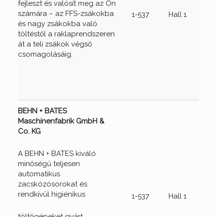
fejleszt és valósít meg az Ön
számára – az FFS-zsákokba
1-537
Hall 1
és nagy zsákokba való
töltéstől a raklaprendszeren
át a teli zsákok végső
csomagolásáig.
BEHN + BATES
Maschinenfabrik GmbH &
Co. KG
A BEHN + BATES kiváló
minőségű teljesen
automatikus
zacskózósorokat és
rendkívül higiénikus
1-537
Hall 1
töltőgépeket gyárt