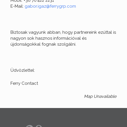
Mobil: +36 70 422 2231
E-Mail:
gabor.igaz@ferrygrp.com
Biztosak vagyunk abban, hogy partnereink ezúttal is
nagyon sok hasznos információval és
újdonságokkal fognak szolgálni.
Üdvözlettel:
Ferry Contact
Map Unavailable