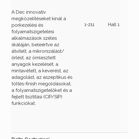
A Dec innovatív
megközelítéseket kínál a
1-211
Hall 1
porkezelési és
folyamatszigetelési
alkalmazások széles
skáláján, beleértve az
átvitelt, a mikronizálást/
őrlést, az ömlesztett
anyagok kezelését, a
mintavételt, a keverést, az
adagolást, az aszeptikus és
töltés-finish megoldásokat,
a folyamatszigetelőket és a
fejlett tisztítási (CIP/SIP)
funkciókat.