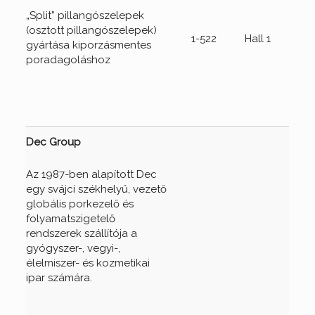
„Split” pillangószelepek
(osztott pillangószelepek)
1-522
Hall 1
gyártása kiporzásmentes
poradagoláshoz
Dec Group
Az 1987-ben alapított Dec
egy svájci székhelyű, vezető
globális porkezelő és
folyamatszigetelő
rendszerek szállítója a
gyógyszer-, vegyi-,
élelmiszer- és kozmetikai
ipar számára.