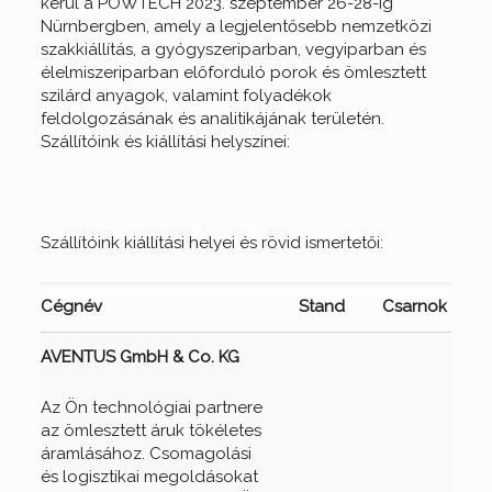
kerül a POWTECH 2023. szeptember 26-28-ig
Nürnbergben, amely a legjelentősebb nemzetközi
szakkiállítás, a gyógyszeriparban, vegyiparban és
élelmiszeriparban előforduló porok és ömlesztett
szilárd anyagok, valamint folyadékok
feldolgozásának és analitikájának területén.
Szállítóink és kiállítási helyszínei:
Szállítóink kiállítási helyei és rövid ismertetői:
Cégnév
Stand
Csarnok
AVENTUS GmbH & Co. KG
Az Ön technológiai partnere
az ömlesztett áruk tökéletes
áramlásához. Csomagolási
és logisztikai megoldásokat