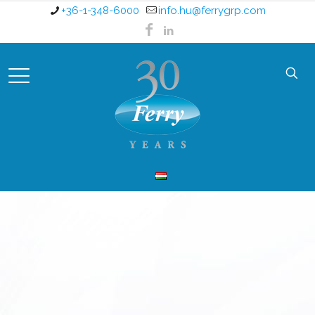
+36-1-348-6000
info.hu@ferrygrp.com