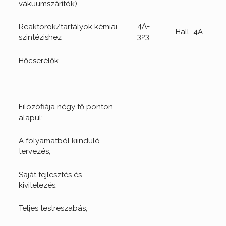
vákuumszárítók)
4A-
Reaktorok/tartályok kémiai
Hall 4A
323
szintézishez
Hőcserélők
Filozófiája négy fő ponton
alapul:
A folyamatból kiinduló
tervezés;
Saját fejlesztés és
kivitelezés;
Teljes testreszabás;