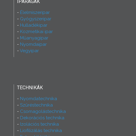
IPARÁGAK
Élelmiszeripar
Gyógyszeripar
Hulladékipar
Kozmetikai ipar
Műanyagipar
Nyomdaipar
Vegyipar
TECHNIKÁK
Nyomdatechnika
Szűréstechnika
Csomagolástechnika
Dekorációs technika
Izolációs technika
Liofilizálás technika