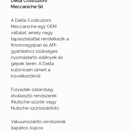
Delta Costruzioni
Meccaniche Srl
A Delta Costruzioni
Meccaniche egy OEM
vállalat, amely nagy
tapasztalattal rendelkezik a
finomvegyipari és API-
gyártáshoz szükséges
nyomástartó edények és
gépek terén. A Delta
különösen ismert a
következőkről:
Folyadék-szilárdság
elválasztó rendszerek
(Nutsche-szűrők vagy
Nutsche-szűrőszárítók).
Vákuumszárító rendszerek
(lapátos, kúpos