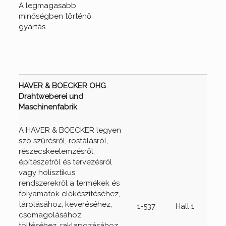
A legmagasabb
minőségben történő
gyártás.
HAVER & BOECKER OHG
Drahtweberei und
Maschinenfabrik
A HAVER & BOECKER legyen
szó szűrésről, rostálásról,
részecskeelemzésről,
építészetről és tervezésről
vagy holisztikus
rendszerekről a termékek és
folyamatok előkészítéséhez,
tárolásához, keveréséhez,
1-537
Hall 1
csomagolásához,
töltéséhez, raklapozásához