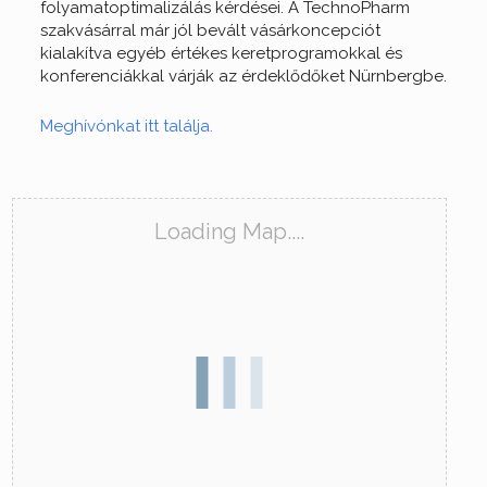
folyamatoptimalizálás kérdései. A TechnoPharm
szakvásárral már jól bevált vásárkoncepciót
kialakítva egyéb értékes keretprogramokkal és
konferenciákkal várják az érdeklődőket Nürnbergbe.
Meghívónkat itt találja.
Loading Map....