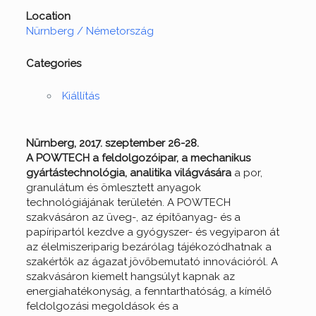
Location
Nürnberg / Németország
Categories
Kiállítás
Nürnberg, 2017. szeptember 26-28.
A POWTECH a feldolgozóipar, a mechanikus
gyártástechnológia, analitika világvására
a por,
granulátum és ömlesztett anyagok
technológiájának területén. A POWTECH
szakvásáron az üveg-, az építőanyag- és a
papíripartól kezdve a gyógyszer- és vegyiparon át
az élelmiszeriparig bezárólag tájékozódhatnak a
szakértők az ágazat jövőbemutató innovációról. A
szakvásáron kiemelt hangsúlyt kapnak az
energiahatékonyság, a fenntarthatóság, a kímélő
feldolgozási megoldások és a