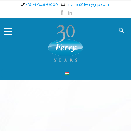
+36-1-348-6000
info.hu@ferrygrp.com