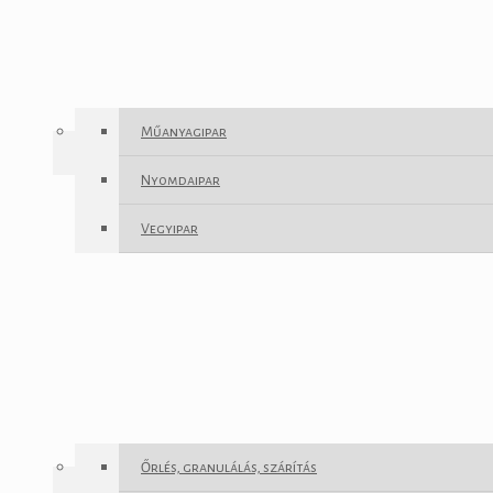
Műanyagipar
Nyomdaipar
Vegyipar
Őrlés, granulálás, szárítás