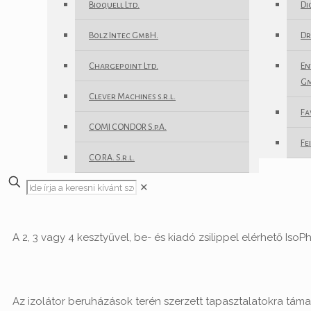
Bioquell Ltd.
Di
Bolz Intec GmbH.
Dr
Chargepoint Ltd.
En
Gm
Clever Machines s.r.l.
Fa
COMI CONDOR S.p.A.
Fe
CO.RA. S.r.l.
✕
A 2, 3 vagy 4 kesztyűvel, be- és kiadó zsilippel elérhető I
Az izolátor beruházások terén szerzett tapasztalatokra tám