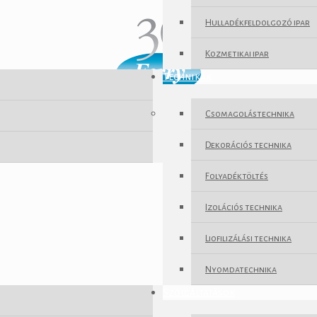
Hulladékfeldolgozó ipar
Kozmetikai ipar
Technikák
Csomagolástechnika
Dekorációs technika
Folyadéktöltés
Izolációs technika
Liofilizálási technika
Nyomdatechnika
Szolgáltatások