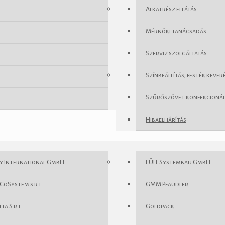
Alkatrész ellátás
Mérnöki tanácsadás
Szerviz szolgáltatás
Színbeállítás, festék keve
Szűrőszövet konfekcioná
Hibaelhárítás
y International GmbH
FÜLL Systembau GmbH
CoSystem s.r.l.
GMM Pfaudler
ta S.r.l.
Goldpack