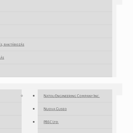
rés, raktározás
lás
Natoli Engineering Company Inc.
Nuova Guseo
PBSC Ltd.