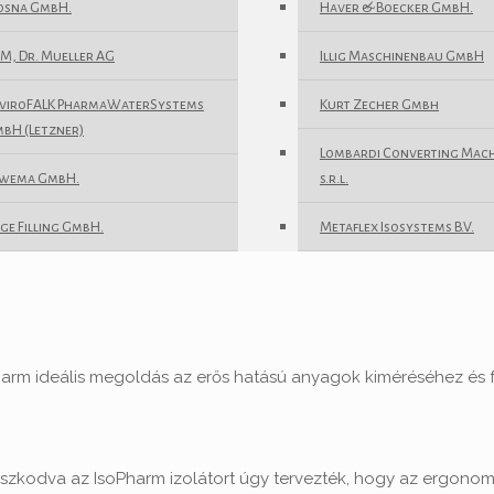
osna GmbH.
Haver & Boecker GmbH.
M, Dr. Mueller AG
Illig Maschinenbau GmbH
viroFALK PharmaWaterSystems
Kurt Zecher Gmbh
bH (Letzner)
Lombardi Converting Mac
wema GmbH.
s.r.l.
ige Filling GmbH.
Metaflex Isosystems B.V.
soPharm ideális megoldás az erős hatású anyagok kiméréséhez és
aszkodva az IsoPharm izolátort úgy tervezték, hogy az ergono