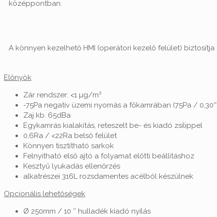
középpontban.
A könnyen kezelhető HMI (operátori kezelő felület) biztosítj
Előnyök
Zár rendszer: <1 µg/m³
-75Pa negatív üzemi nyomás a főkamrában (75Pa / 0,30
Zaj kb. 65dBa
Egykamrás kialakítás, reteszelt be- és kiadó zsilippel
0,6Ra / <22Ra belső felület
Könnyen tisztítható sarkok
Felnyitható első ajtó a folyamat előtti beállításhoz
Kesztyű lyukadás ellenőrzés
alkatrészei 316L rozsdamentes acélból készülnek
Opcionális lehetőségek
Ø 250mm / 10 ’’ hulladék kiadó nyílás