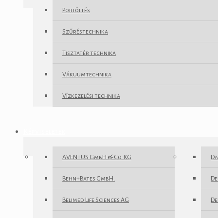
Portöltés
Szűréstechnika
Tisztatér technika
Vákuumtechnika
Vízkezelési technika
Képviseletek
AVENTUS GmbH & Co. KG
Da
Behn+Bates GmbH.
De
Belimed Life Sciences AG
Del