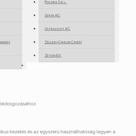
Polaris S.r.l..
Sefar AG
Ultralight AG
hinery
Zeller+Gmelin GmbH
Zeton B.V.
Elérhetőségeink
 feldolgozásához.
mikus kezelés és az egyszerű használhatóság legyen a