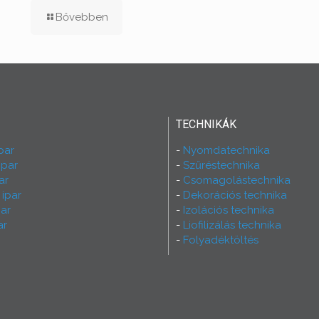
Bővebben
TECHNIKÁK
par
Nyomdatechnika
ipar
Szűréstechnika
ar
Csomagolástechnika
 ipar
Dekorációs technika
ar
Izolációs technika
ar
Liofilizálás technika
Folyadéktöltés