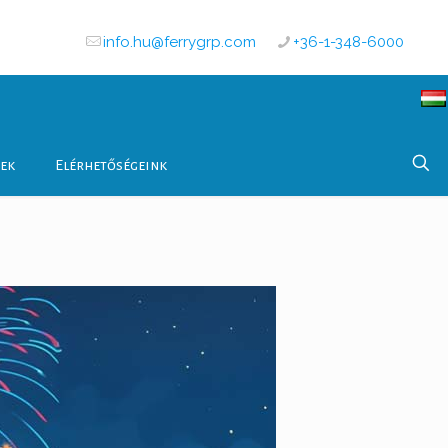
info.hu@ferrygrp.com
+36-1-348-6000
tek
Elérhetőségeink