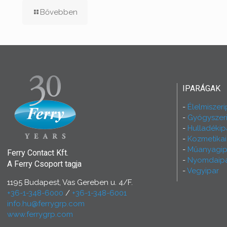
Bővebben
IPARÁGAK
Élelmiszeri
Gyógyszer
Hulladékip
Kozmetikai
Műanyagip
Ferry Contact Kft.
Nyomdaip
A Ferry Csoport tagja
Vegyipar
1195 Budapest, Vas Gereben u. 4/F.
+36-1-348-6000
/
+36-1-348-6001
info.hu@ferrygrp.com
www.ferrygrp.com