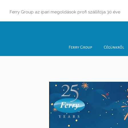
Ferry Group az ipari megoldások profi szállítója 30 éve
Ferry Group
Cégünkről