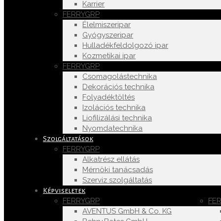
Karrier
FERRYGRP
Élelmiszeripar
Gyógyszeripar
Hulladékfeldolgozó ipar
Kozmetikai ipar
FERRYGRP
Csomagolástechnika
Dekorációs technika
Folyadéktöltés
Izolációs technika
Liofilizálási technika
Nyomdatechnika
Szolgáltatások
FERRYGRP
Alkatrész ellátás
Mérnöki tanácsadás
Szerviz szolgáltatás
Képviseletek
FERRYGRP
FE
AVENTUS GmbH & Co. KG