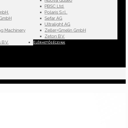
Nuova Guseo
PBSC Ltd.
mbH.
Polaris S.r.l..
u GmbH
Sefar AG
Ultralight AG
ng Machinery
Zeller+Gmelin GmbH
Zeton B.V.
 B.V.
Elérhetőségeink