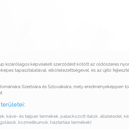
roup kizárólagos képviseleti szerződést kötött az oldószeres n
yképes tapasztalatával, elkötelezettségével, és az újító fejlesz
Romániára Szerbiára és Szlovákiára, mely eredményeképpen to
t.
területei:
 kávé- és tejipari termékek, palackozott italok, állateledel, ké
golások, kozmetikumok, háztartási termékek)