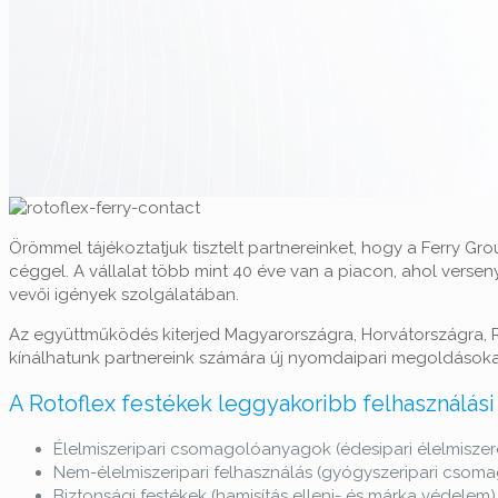
Örömmel tájékoztatjuk tisztelt partnereinket, hogy a Ferry G
céggel. A vállalat több mint 40 éve van a piacon, ahol versen
vevői igények szolgálatában.
Az együttműködés kiterjed Magyarországra, Horvátországra, 
kínálhatunk partnereink számára új nyomdaipari megoldásoka
A Rotoflex festékek leggyakoribb felhasználási 
Élelmiszeripari csomagolóanyagok (édesipari élelmiszerek,
Nem-élelmiszeripari felhasználás (gyógyszeripari csoma
Biztonsági festékek (hamisítás elleni- és márka védelem)