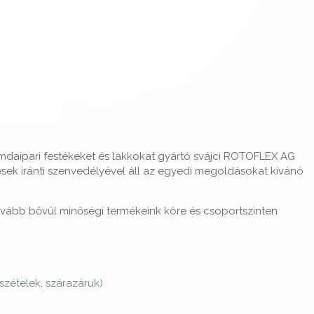
yomdaipari festékeket és lakkokat gyártó svájci ROTOFLEX AG
tések iránti szenvedélyével áll az egyedi megoldásokat kívánó
vább bővül minőségi termékeink köre és csoportszinten
szételek, szárazáruk)