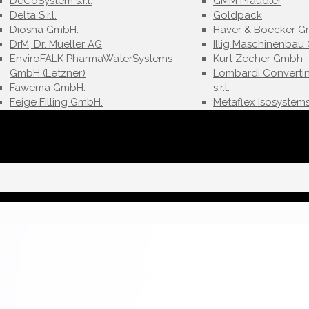
DeCoSystem s.r.l.
GMM Pfaudler
Delta S.r.l.
Goldpack
Diosna GmbH.
Haver & Boecker G
DrM, Dr. Mueller AG
Illig Maschinenba
EnviroFALK PharmaWaterSystems
Kurt Zecher Gmbh
GmbH (Letzner)
Lombardi Converti
Fawema GmbH.
s.r.l.
Feige Filling GmbH.
Metaflex Isosystems