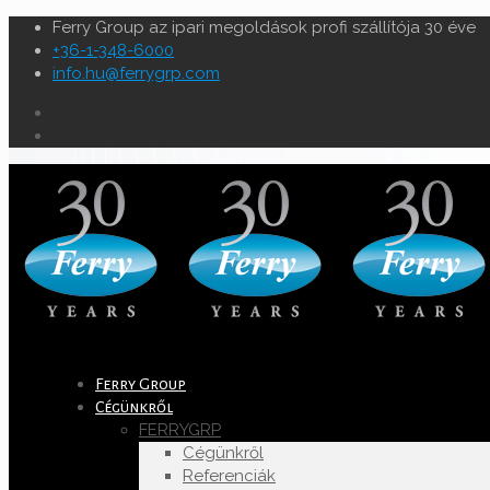
Ferry Group az ipari megoldások profi szállítója 30 éve
+36-1-348-6000
info.hu@ferrygrp.com
Ferry Group
Cégünkről
FERRYGRP
Cégünkről
Referenciák