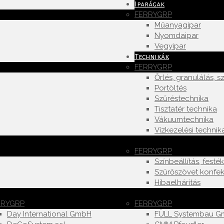
Iparágak
FERRYGRP
Műanyagipar
Nyomdaipar
Vegyipar
Technikák
FERRYGRP
Őrlés, granulálás, sz
Portöltés
Szűréstechnika
Tisztatér technika
Vákuumtechnika
Vízkezelési technik
FERRYGRP
Színbeállítás, festé
Szűrőszövet konfek
Hibaelhárítás
RRYGRP
FERRYGRP
Day International GmbH
FÜLL Systembau 