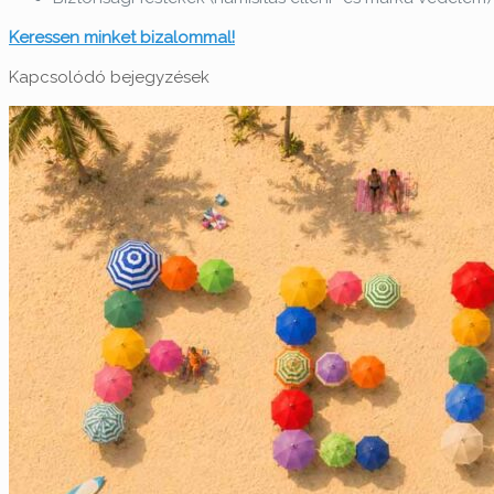
Keressen minket bizalommal!
Kapcsolódó bejegyzések