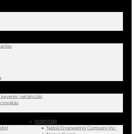
árítás
a
k keverés, raktározás
cionálás
FERRYGRP
GmbH
Natoli Engineering Company Inc.