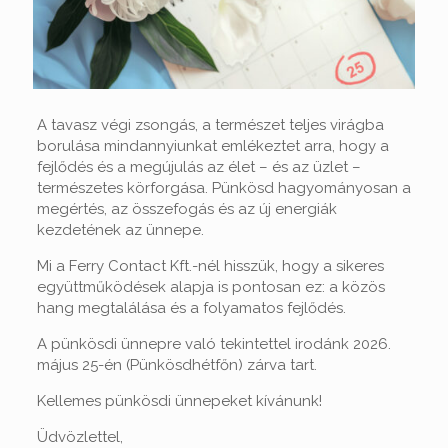
A tavasz végi zsongás, a természet teljes virágba
borulása mindannyiunkat emlékeztet arra, hogy a
fejlődés és a megújulás az élet – és az üzlet –
természetes körforgása. Pünkösd hagyományosan a
megértés, az összefogás és az új energiák
kezdetének az ünnepe.
Mi a Ferry Contact Kft.-nél hisszük, hogy a sikeres
együttműködések alapja is pontosan ez: a közös
hang megtalálása és a folyamatos fejlődés.
A pünkösdi ünnepre való tekintettel irodánk 2026.
május 25-én (Pünkösdhétfőn) zárva tart.
Kellemes pünkösdi ünnepeket kívánunk!
Üdvözlettel,