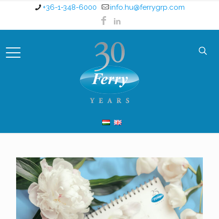
+36-1-348-6000
info.hu@ferrygrp.com