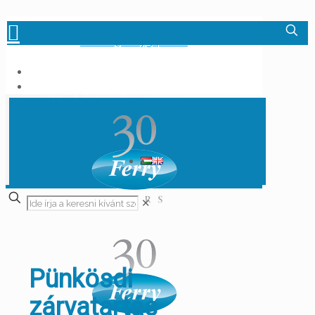
+36-1-348-6000
info.hu@ferrygrp.com
✕
Pünkösdi
zárvatartás