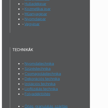
Hulladékipar
Kozmetikai ipar
Műanyagipar
Nyomdaipar
Vegyipar
TECHNIKÁK
Nyomdatechnika
Szűréstechnika
Csomagolástechnika
Dekorációs technika
Izolációs technika
Liofilizálás technika
Folyadéktöltés
Őrlés, granulálás, szárítás