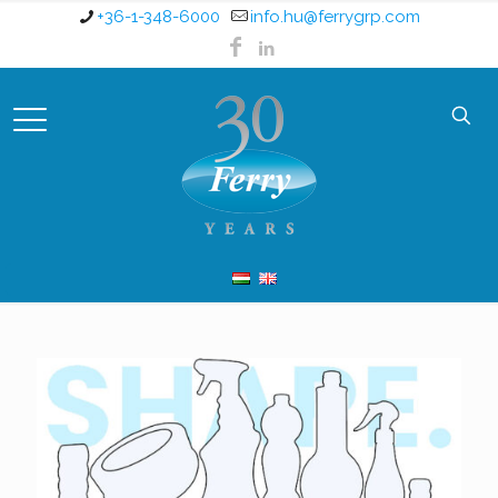
+36-1-348-6000
info.hu@ferrygrp.com