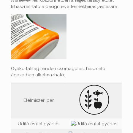
A sleeve-nek köszönhetően a teljes tartályfelület
kihasználható a design és a termékleírás javítására.
Gyakorlatilag minden csomagolást használó
ágazatban alkalmazható:
Élelmiszer ipar
Üdítő és ital gyártás