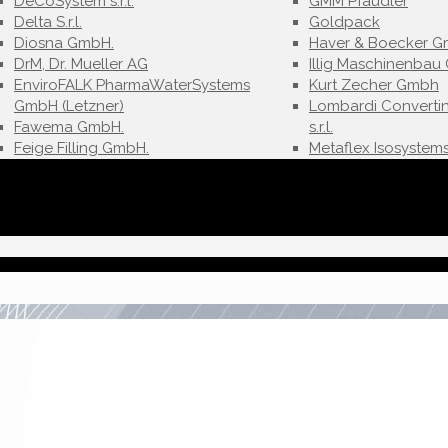
DeCoSystem s.r.l.
GMM Pfaudler
Delta S.r.l.
Goldpack
Diosna GmbH.
Haver & Boecker G
DrM, Dr. Mueller AG
Illig Maschinenba
EnviroFALK PharmaWaterSystems
Kurt Zecher Gmbh
GmbH (Letzner)
Lombardi Converti
Fawema GmbH.
s.r.l.
Feige Filling GmbH.
Metaflex Isosystems