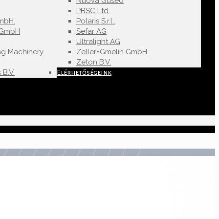
Nuova Guseo
PBSC Ltd.
mbH.
Polaris S.r.l..
u GmbH
Sefar AG
Ultralight AG
ng Machinery
Zeller+Gmelin GmbH
Zeton B.V.
 B.V.
Elérhetőségeink