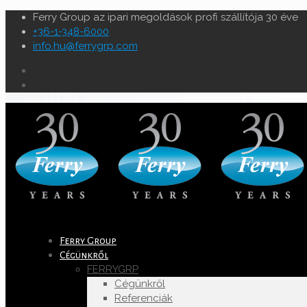
Ferry Group az ipari megoldások profi szállítója 30 éve
+36-1-348-6000
info.hu@ferrygrp.com
Ferry Group
Cégünkről
FERRYGRP
Cégünkről
Referenciák