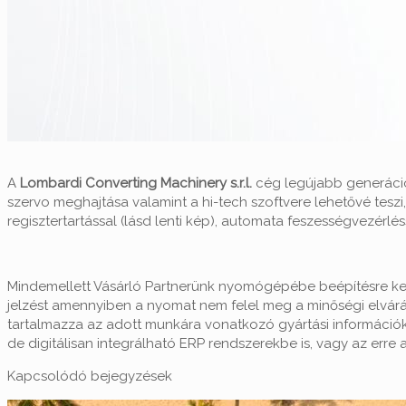
A
Lombardi Converting Machinery s.r.l.
cég legújabb generác
szervo meghajtása valamint a hi-tech szoftvere lehetővé tesz
regisztertartással (lásd lenti kép), automata feszességvezérléss
Mindemellett Vásárló Partnerünk nyomógépébe beépítésre ke
jelzést amennyiben a nyomat nem felel meg a minőségi elváráso
tartalmazza az adott munkára vonatkozó gyártási információk me
de digitálisan integrálható ERP rendszerekbe is, vagy az err
Kapcsolódó bejegyzések