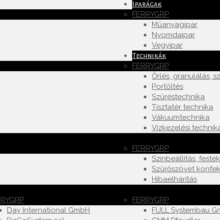
Iparágak
FERRYGRP
Műanyagipar
Nyomdaipar
Vegyipar
Technikák
FERRYGRP
Őrlés, granulálás, sz
Portöltés
Szűréstechnika
Tisztatér technika
Vákuumtechnika
Vízkezelési technik
FERRYGRP
Színbeállítás, festé
Szűrőszövet konfek
Hibaelhárítás
RRYGRP
FERRYGRP
Day International GmbH
FÜLL Systembau 