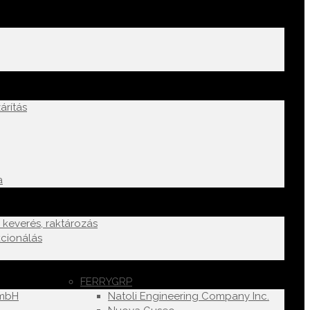
árítás
a
k keverés, raktározás
cionálás
FERRYGRP
GmbH
Natoli Engineering Company Inc.