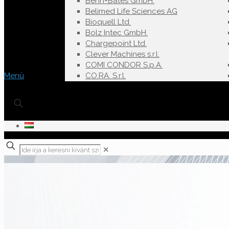
Behn+Bates GmbH.
Belimed Life Sciences AG
Bioquell Ltd.
Bolz Intec GmbH.
Chargepoint Ltd.
Clever Machines s.r.l.
COMI CONDOR S.p.A.
Menü
CO.RA. S.r.l.
✕