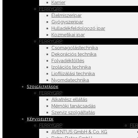
Karrier
FERRYGRP
Élelmiszeripar
Gyógyszeripar
Hulladékfeldolgozó ipar
Kozmetikai ipar
FERRYGRP
Csomagolástechnika
Dekorációs technika
Folyadéktöltés
Izolációs technika
Liofilizálási technika
Nyomdatechnika
Szolgáltatások
FERRYGRP
Alkatrész ellátás
Mérnöki tanácsadás
Szerviz szolgáltatás
Képviseletek
FERRYGRP
FE
AVENTUS GmbH & Co. KG