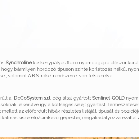
iós
Synchroline
keskenypályés flexo nyomdagépe először kerül
i, hogy bármilyen hordozó típuson szinte korlátozás nélkül nyo
el, valamint A.B.S. rákel rendszerrel van felszerelve.
rült a
DeCoSystem s.r.l.
cég által gyártott
Sentinel-GOLD
nyomat
knak, elkerülve így a költséges selejt gyártást. Természetesen
llett az előfordult hibák részletes listáját, típusát és pozíci
e alkalmas kiszerelő/címkéző gépekbe, megakadályozva ezáltal a