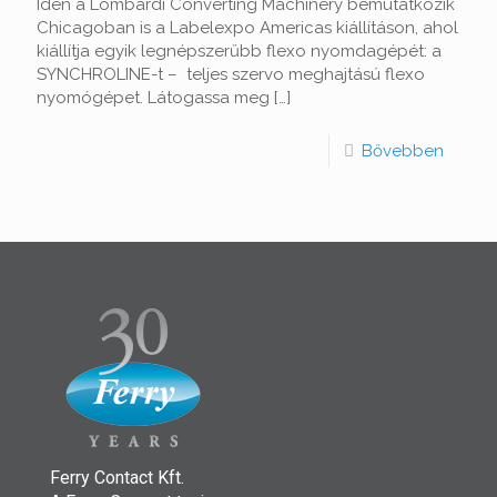
Idén a Lombardi Converting Machinery bemutatkozik
Chicagoban is a Labelexpo Americas kiállításon, ahol
kiállítja egyik legnépszerűbb flexo nyomdagépét: a
SYNCHROLINE-t – teljes szervo meghajtású flexo
nyomógépet. Látogassa meg
[…]
Bővebben
Ferry Contact Kft.