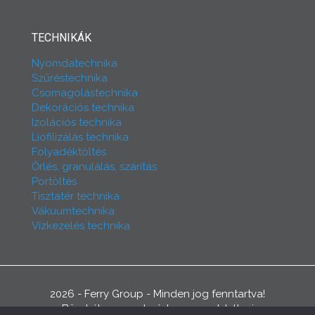
TECHNIKÁK
Nyomdatechnika
Szűréstechnika
Csomagolástechnika
Dekorációs technika
Izolációs technika
Liofilizálás technika
Folyadéktöltés
Őrlés, granulálás, szárítás
Portöltés
Tisztatér technika
Vákuumtechnika
Vízkezelés technika
2026 - Ferry Group - Minden jog fenntartva!
Büszkék vagyunk rá, hogy az oldalt mi