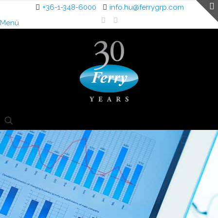
+36-1-348-6000
info.hu@ferrygrp.com
Menü