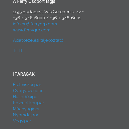
A Ferry Csoport tagja
1195 Budapest, Vas Gereben u. 4/F.
+36-1-348-6000
/
+36-1-348-6001
info.hu@ferrygrp.com
www.ferrygrp.com
Adatkezelési tájékoztató
IPARÁGAK
Élelmiszeripar
Gyógyszeripar
Hulladékipar
Kozmetikai ipar
Műanyagipar
Nyomdaipar
Vegyipar