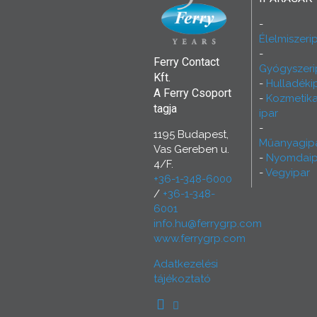
Élelmiszeri
Ferry Contact
Gyógyszeri
Kft.
Hulladéki
A Ferry Csoport
Kozmetika
tagja
ipar
1195 Budapest,
Műanyagip
Vas Gereben u.
Nyomdaip
4/F.
Vegyipar
+36-1-348-6000
/
+36-1-348-
6001
info.hu@ferrygrp.com
www.ferrygrp.com
Adatkezelési
tájékoztató