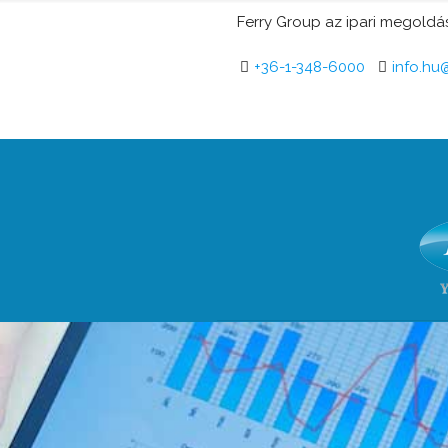
Ferry Group az ipari megoldás
+36-1-348-6000
info.hu