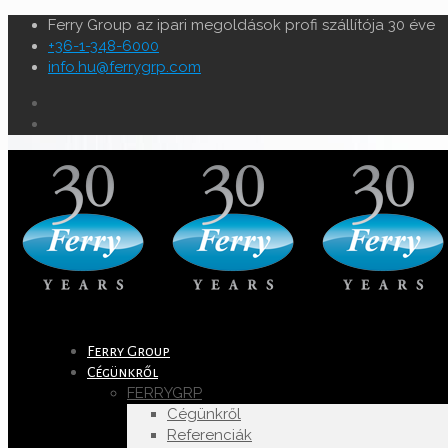
Ferry Group az ipari megoldások profi szállítója 30 éve
+36-1-348-6000
info.hu@ferrygrp.com
Ferry Group
Cégünkről
FERRYGRP
Cégünkről
Referenciák