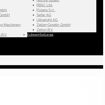
Nuova Guseo
PBSC Ltd.
mbH.
Polaris S.r.l..
u GmbH
Sefar AG
Ultralight AG
ng Machinery
Zeller+Gmelin GmbH
Zeton B.V.
 B.V.
Elérhetőségeink