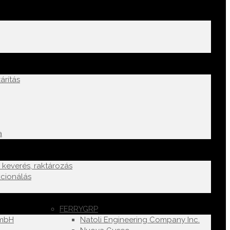
árítás
a
k keverés, raktározás
cionálás
FERRYGRP
GmbH
Natoli Engineering Company Inc.