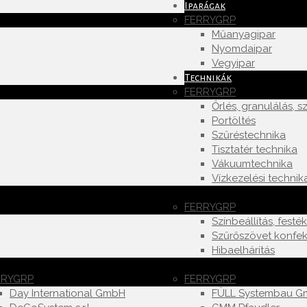
Iparágak
FERRYGRP
Műanyagipar
Nyomdaipar
Vegyipar
Technikák
FERRYGRP
Őrlés, granulálás, sz
Portöltés
Szűréstechnika
Tisztatér technika
Vákuumtechnika
Vízkezelési technik
FERRYGRP
Színbeállítás, festé
Szűrőszövet konfek
Hibaelhárítás
RRYGRP
FERRYGRP
Day International GmbH
FÜLL Systembau 