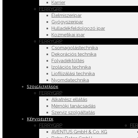
Karrier
FERRYGRP
Élelmiszeripar
Gyógyszeripar
Hulladékfeldolgozó ipar
Kozmetikai ipar
FERRYGRP
Csomagolástechnika
Dekorációs technika
Folyadéktöltés
Izolációs technika
Liofilizálási technika
Nyomdatechnika
Szolgáltatások
FERRYGRP
Alkatrész ellátás
Mérnöki tanácsadás
Szerviz szolgáltatás
Képviseletek
FERRYGRP
FE
AVENTUS GmbH & Co. KG