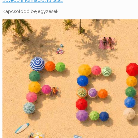
Bővebb információt itt talál.
Kapcsolódó bejegyzések