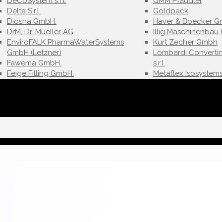
DeCoSystem s.r.l.
GMM Pfaudler
Delta S.r.l.
Goldpack
Diosna GmbH.
Haver & Boecker G
DrM, Dr. Mueller AG
Illig Maschinenba
EnviroFALK PharmaWaterSystems
Kurt Zecher Gmbh
GmbH (Letzner)
Lombardi Converti
Fawema GmbH.
s.r.l.
Feige Filling GmbH.
Metaflex Isosystems