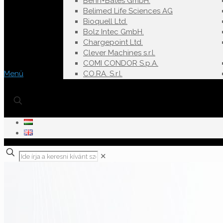
Behn+Bates GmbH.
Belimed Life Sciences AG
Bioquell Ltd.
Bolz Intec GmbH.
Chargepoint Ltd.
Clever Machines s.r.l.
COMI CONDOR S.p.A.
Menü
CO.RA. S.r.l.
✕