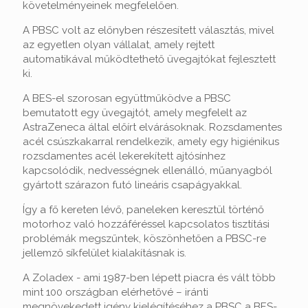
követelményeinek megfelelően.
A PBSC volt az előnyben részesített választás, mivel
az egyetlen olyan vállalat, amely rejtett
automatikával működtethető üvegajtókat fejlesztett
ki.
A BES-el szorosan együttműködve a PBSC
bemutatott egy üvegajtót, amely megfelelt az
AstraZeneca által előírt elvárásoknak. Rozsdamentes
acél csúszkakarral rendelkezik, amely egy higiénikus
rozsdamentes acél lekerekített ajtósínhez
kapcsolódik, nedvességnek ellenálló, műanyagból
gyártott szárazon futó lineáris csapágyakkal.
Így a fő kereten lévő, paneleken keresztül történő
motorhoz való hozzáféréssel kapcsolatos tisztítási
problémák megszűntek, köszönhetően a PBSC-re
jellemző síkfelület kialakításnak is.
A Zoladex - ami 1987-ben lépett piacra és vált több
mint 100 országban elérhetővé – iránti
megnövekedett igény kielégítéséhez a PBSC a BES-