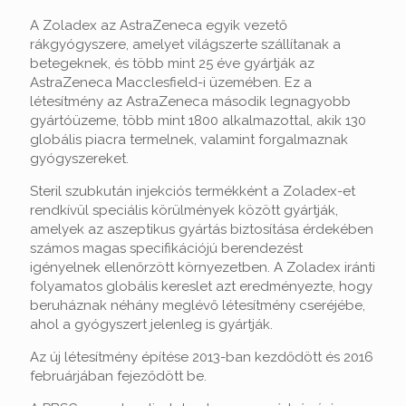
A Zoladex az AstraZeneca egyik vezető
rákgyógyszere, amelyet világszerte szállítanak a
betegeknek, és több mint 25 éve gyártják az
AstraZeneca Macclesfield-i üzemében. Ez a
létesítmény az AstraZeneca második legnagyobb
gyártóüzeme, több mint 1800 alkalmazottal, akik 130
globális piacra termelnek, valamint forgalmaznak
gyógyszereket.
Steril szubkután injekciós termékként a Zoladex-et
rendkívül speciális körülmények között gyártják,
amelyek az aszeptikus gyártás biztosítása érdekében
számos magas specifikációjú berendezést
igényelnek ellenőrzött környezetben. A Zoladex iránti
folyamatos globális kereslet azt eredményezte, hogy
beruháznak néhány meglévő létesítmény cseréjébe,
ahol a gyógyszert jelenleg is gyártják.
Az új létesítmény építése 2013-ban kezdődött és 2016
februárjában fejeződött be.