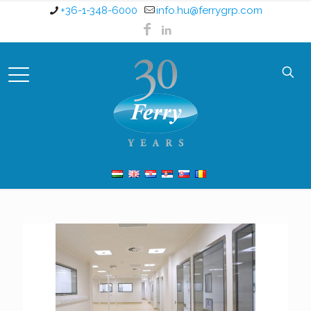
+36-1-348-6000
info.hu@ferrygrp.com