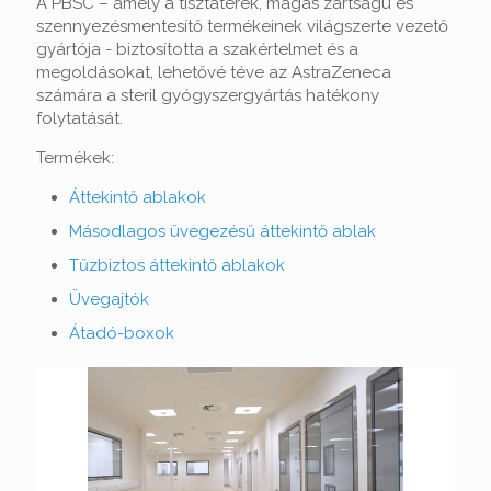
A PBSC – amely a tisztaterek, magas zártságú és
szennyezésmentesítő termékeinek világszerte vezető
gyártója - biztosította a szakértelmet és a
megoldásokat, lehetővé téve az AstraZeneca
számára a steril gyógyszergyártás hatékony
folytatását.
Termékek:
Áttekintő ablakok
Másodlagos üvegezésű áttekintő ablak
Tűzbiztos áttekintő ablakok
Üvegajtók
Átadó-boxok