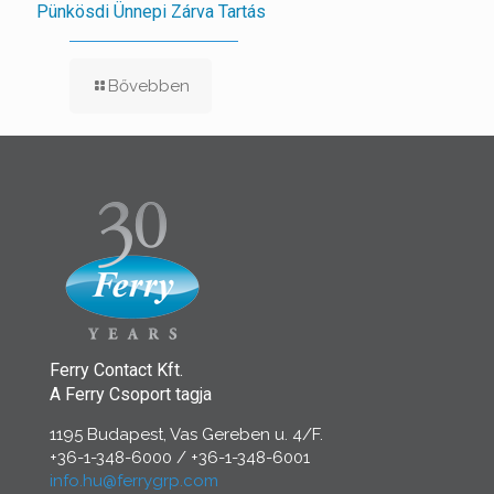
Pünkösdi Ünnepi Zárva Tartás
Bővebben
Ferry Contact Kft.
A Ferry Csoport tagja
1195 Budapest, Vas Gereben u. 4/F.
+36-1-348-6000
/
+36-1-348-6001
info.hu@ferrygrp.com