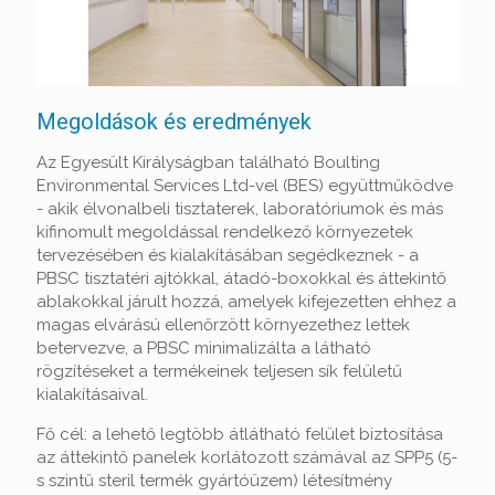
Megoldások és eredmények
Az Egyesült Királyságban található Boulting
Environmental Services Ltd-vel (BES) együttműködve
- akik élvonalbeli tisztaterek, laboratóriumok és más
kifinomult megoldással rendelkező környezetek
tervezésében és kialakításában segédkeznek - a
PBSC tisztatéri ajtókkal, átadó-boxokkal és áttekintő
ablakokkal járult hozzá, amelyek kifejezetten ehhez a
magas elvárású ellenőrzött környezethez lettek
betervezve, a PBSC minimalizálta a látható
rögzítéseket a termékeinek teljesen sík felületű
kialakításaival.
Fő cél: a lehető legtöbb átlátható felület biztosítása
az áttekintő panelek korlátozott számával az SPP5 (5-
s szintű steril termék gyártóüzem) létesítmény