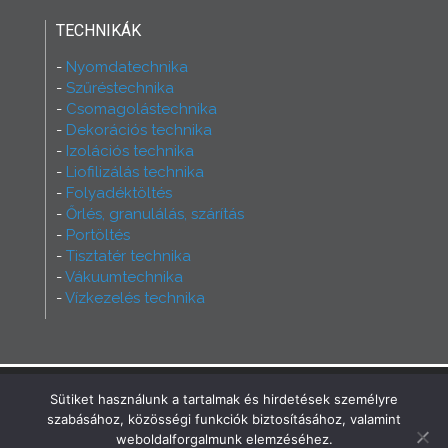
TECHNIKÁK
Nyomdatechnika
Szűréstechnika
Csomagolástechnika
Dekorációs technika
Izolációs technika
Liofilizálás technika
Folyadéktöltés
Őrlés, granulálás, szárítás
Portöltés
Tisztatér technika
Vákuumtechnika
Vízkezelés technika
2026 - Ferry Group - Minden jog fenntartva!
Sütiket használunk a tartalmak és hirdetések személyre
Büszkék vagyunk rá, hogy az oldalt mi
szabásához, közösségi funkciók biztosításához, valamint
készíthettük!
INCREST Communication
weboldalforgalmunk elemzéséhez.