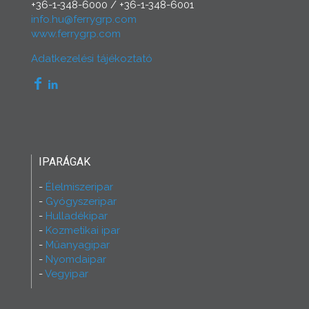
+36-1-348-6000
/
+36-1-348-6001
info.hu@ferrygrp.com
www.ferrygrp.com
Adatkezelési tájékoztató
IPARÁGAK
Élelmiszeripar
Gyógyszeripar
Hulladékipar
Kozmetikai ipar
Műanyagipar
Nyomdaipar
Vegyipar