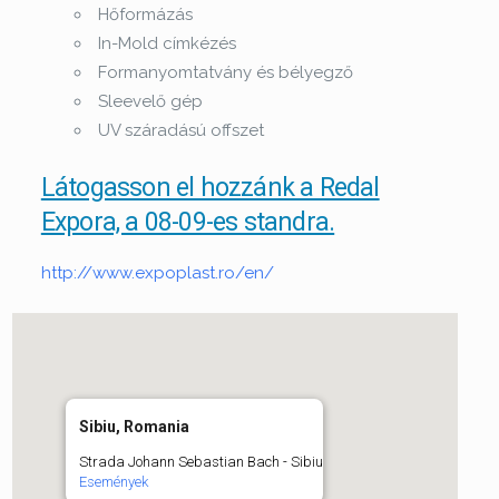
Hőformázás
In-Mold címkézés
Formanyomtatvány és bélyegző
Sleevelő gép
UV száradású offszet
Látogasson el hozzánk a Redal
Expora, a 08-09-es standra.
http://www.expoplast.ro/en/
Sibiu, Romania
Strada Johann Sebastian Bach - Sibiu
Események