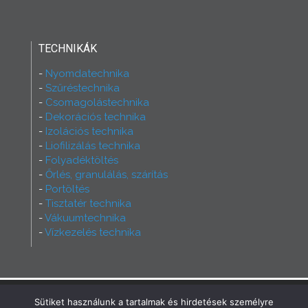
TECHNIKÁK
Nyomdatechnika
Szűréstechnika
Csomagolástechnika
Dekorációs technika
Izolációs technika
Liofilizálás technika
Folyadéktöltés
Őrlés, granulálás, szárítás
Portöltés
Tisztatér technika
Vákuumtechnika
Vízkezelés technika
2026 - Ferry Group - Minden jog fenntartva!
Sütiket használunk a tartalmak és hirdetések személyre