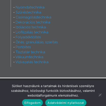
Nyomdatechnika
Szűréstechnika
Csomagolástechnika
Dekorációs technika
Izolációs technika
Liofilizálás technika
Folyadéktöltés
Őrlés, granulálás, szárítás
Portöltés
Tisztatér technika
Vákuumtechnika
Vízkezelés technika
2026 - Ferry Group - Minden jog fenntartva!
Sütiket használunk a tartalmak és hirdetések személyre
Büszkék vagyunk rá, hogy az oldalt mi
szabásához, közösségi funkciók biztosításához, valamint
készíthettük!
INCREST Communication
weboldalforgalmunk elemzéséhez.
Elfogadom
Adatvédelmi nyilatkozat