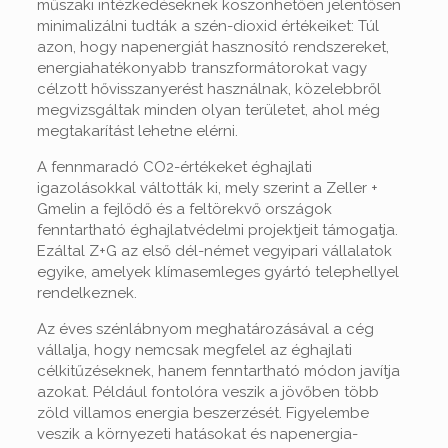
műszaki intézkedéseknek köszönhetően jelentősen
minimalizálni tudták a szén-dioxid értékeiket: Túl
azon, hogy napenergiát hasznosító rendszereket,
energiahatékonyabb transzformátorokat vagy
célzott hővisszanyerést használnak, közelebbről
megvizsgáltak minden olyan területet, ahol még
megtakarítást lehetne elérni.
A fennmaradó CO2-értékeket éghajlati
igazolásokkal váltották ki, mely szerint a Zeller +
Gmelin a fejlődő és a feltörekvő országok
fenntartható éghajlatvédelmi projektjeit támogatja.
Ezáltal Z+G az első dél-német vegyipari vállalatok
egyike, amelyek klímasemleges gyártó telephellyel
rendelkeznek.
Az éves szénlábnyom meghatározásával a cég
vállalja, hogy nemcsak megfelel az éghajlati
célkitűzéseknek, hanem fenntartható módon javítja
azokat. Például fontolóra veszik a jövőben több
zöld villamos energia beszerzését. Figyelembe
veszik a környezeti hatásokat és napenergia-