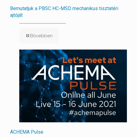
Bemutatjuk a PBSC HC-MSD mechanikus tisztatéri
ajtóját
Bővebben
ACHEMA Pulse