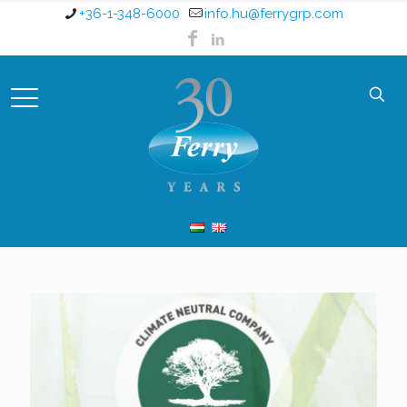
+36-1-348-6000
info.hu@ferrygrp.com