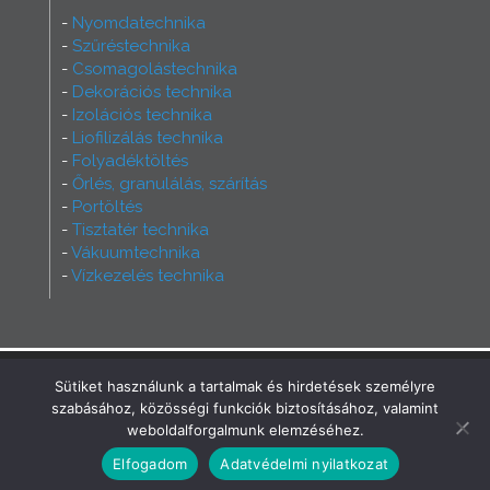
Nyomdatechnika
Szűréstechnika
Csomagolástechnika
Dekorációs technika
Izolációs technika
Liofilizálás technika
Folyadéktöltés
Őrlés, granulálás, szárítás
Portöltés
Tisztatér technika
Vákuumtechnika
Vízkezelés technika
2026 - Ferry Group - Minden jog fenntartva!
Sütiket használunk a tartalmak és hirdetések személyre
Büszkék vagyunk rá, hogy az oldalt mi
szabásához, közösségi funkciók biztosításához, valamint
készíthettük!
INCREST Communication
weboldalforgalmunk elemzéséhez.
Elfogadom
Adatvédelmi nyilatkozat