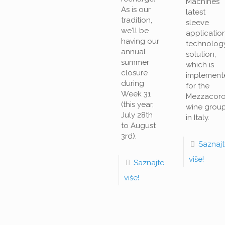
Machines'
As is our
latest
tradition,
sleeve
we'll be
applicatio
having our
technolog
annual
solution,
summer
which is
closure
implement
during
for the
Week 31
Mezzacor
(this year,
wine grou
July 28th
in Italy.
to August
3rd).
Saznaj
više!
Saznajte
više!