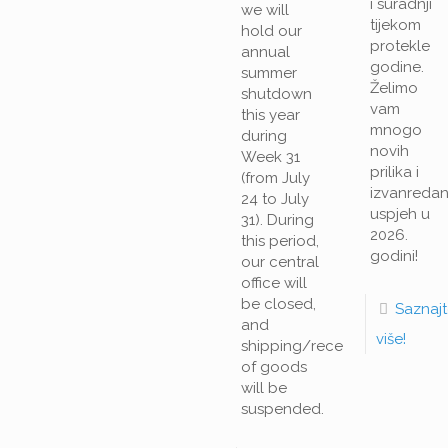
i suradnji
we will
tijekom
hold our
protekle
annual
godine.
summer
Želimo
shutdown
vam
this year
mnogo
during
novih
Week 31
prilika i
(from July
izvanreda
24 to July
uspjeh u
31). During
2026.
this period,
godini!
our central
office will
be closed,
Saznaj
and
više!
shipping/receiving
of goods
will be
suspended.