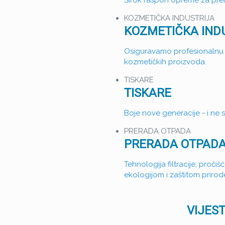
Širok raspon opreme za prerad
KOZMETIČKA INDUSTRIJA
KOZMETIČKA IND
Osiguravamo profesionalnu 
kozmetičkih proizvoda.
TISKARE
TISKARE
Boje nove generacije - i ne 
PRERADA OTPADA
PRERADA OTPAD
Tehnologija filtracije, pročiš
ekologijom i zaštitom prirod
VIJEST