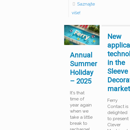
Saznajte
više!
New
applica
techno
Annual
in the
Summer
Sleeve
Holiday
Decora
– 2025
marke
It's that
time of
Ferry
year again
Contact is
when we
delighted
take a little
to present
break to
Clever
recharge!