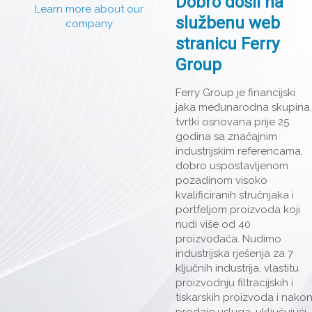
Dobro došli na
Learn more about our
službenu web
company
stranicu Ferry
Group
Ferry Group je financijski
jaka međunarodna skupina
tvrtki osnovana prije 25
godina sa značajnim
industrijskim referencama,
dobro uspostavljenom
pozadinom visoko
kvalificiranih stručnjaka i
portfeljom proizvoda koji
nudi više od 40
proizvođača. Nudimo
industrijska rješenja za 7
ključnih industrija, vlastitu
proizvodnju filtracijskih i
tiskarskih proizvoda i nako
prodaje usluga, uključujući