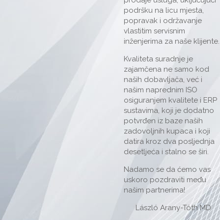
podršku na licu mjesta,
popravak i održavanje
vlastitim servisnim
inženjerima za naše klijente.
Kvaliteta suradnje je
zajamčena ne samo kod
naših dobavljača, već i
našim naprednim ISO
osiguranjem kvalitete i ERP
sustavima, koji je dodatno
potvrđen iz baze naših
zadovoljnih kupaca i koji
datira kroz dva posljednja
desetljeća i stalno se širi.
Nadamo se da ćemo vas
uskoro pozdraviti među
našim partnerima!
László Arany-Tóth MD