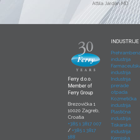
Attila Járdán MD
INDUSTRIJE
Prehramben
industrija
Farmaceutsk
industrija
Ferry d.o.o.
Industrija
prerade
Member of
otpada
Ferry Group
Kozmetička
Brezovička 1
industrija
10020 Zagreb,
Plastična
Croatia
industrija
+385 1 3817 007
Tiskarska
/
+385 1 3817
industrija
188
Kemijska