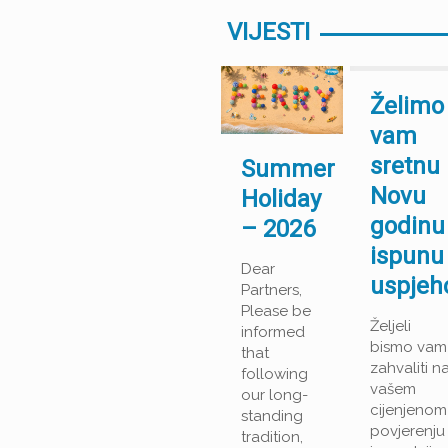
VIJESTI
Želimo
vam
sretnu
Summer
Novu
Holiday
godinu
– 2026
ispunu
Dear
uspjeh
Partners,
Please be
Željeli
informed
bismo vam
that
zahvaliti n
following
vašem
our long-
cijenjenom
standing
povjerenju
tradition,