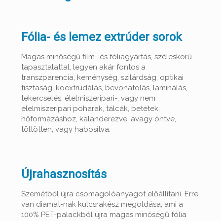
Fólia- és lemez extrúder sorok
Magas minőségű film- és fóliagyártás, széleskörű
tapasztalattal, legyen akár fontos a
transzparencia, keménység, szilárdság, optikai
tisztaság, koextrudálás, bevonatolás, laminálás,
tekercselés, élelmiszeripari-, vagy nem
élelmiszeripari poharak, tálcák, betétek,
hőformázáshoz, kalanderezve, avagy öntve,
töltötten, vagy habosítva.
Újrahasznosítás
Szemétből újra csomagolóanyagot előállítani. Erre
van diamat-nak kulcsrakész megoldása, ami a
100% PET-palackból újra magas minőségű fólia