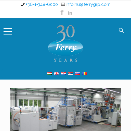
+36-1-348-6000
info.hu@ferrygrp.com