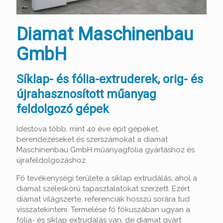
Diamat Maschinenbau
GmbH
Síklap- és fólia-extruderek, orig- és
újrahasznosított műanyag
feldolgozó gépek
Idestova több, mint 40 éve épít gépeket,
berendezéseket és szerszámokat a diamat
Maschinenbau GmbH műanyagfólia gyártáshoz és
újrafeldolgozáshoz.
Fő tevékenységi területe a síklap extrudálás, ahol a
diamat széleskörű tapasztalatokat szerzett. Ezért
diamat világszerte, referenciák hosszú sorára tud
visszatekinteni. Termelése fő fókuszában ugyan a
fólia- és síklap extrudálás van, de diamat gyárt