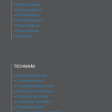
Élelmiszeripar
Gyógyszeripar
Hulladékipar
Kozmetikai ipar
Műanyagipar
Nyomdaipar
Vegyipar
TECHNIKÁK
Nyomdatechnika
Szűréstechnika
Csomagolástechnika
Dekorációs technika
Izolációs technika
Liofilizálás technika
Folyadéktöltés