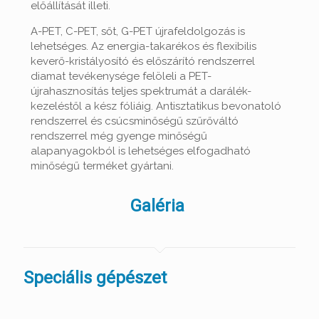
előállítását illeti.
A-PET, C-PET, sőt, G-PET újrafeldolgozás is
lehetséges. Az energia-takarékos és flexibilis
keverő-kristályosító és előszárító rendszerrel
diamat tevékenysége felöleli a PET-
újrahasznosítás teljes spektrumát a darálék-
kezeléstől a kész fóliáig. Antisztatikus bevonatoló
rendszerrel és csúcsminőségű szűrőváltó
rendszerrel még gyenge minőségű
alapanyagokból is lehetséges elfogadható
minőségű terméket gyártani.
Galéria
Speciális gépészet