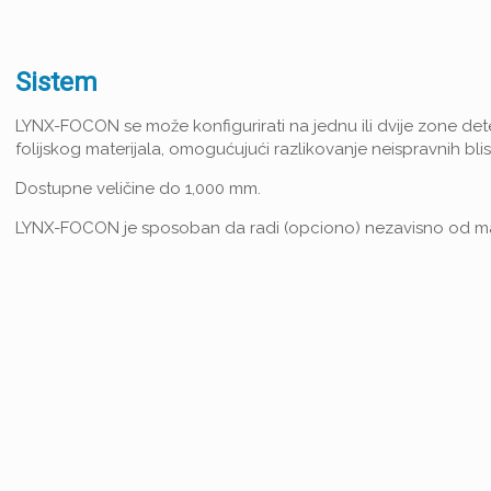
Sistem
LYNX-FOCON se može konfigurirati na jednu ili dvije zone detek
folijskog materijala, omogućujući razlikovanje neispravnih bl
Dostupne veličine do 1,000 mm.
LYNX-FOCON je sposoban da radi (opciono) nezavisno od maši