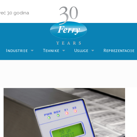
 već 30 godina
Industrije
Tehnike
Usluge
Reprezentacije