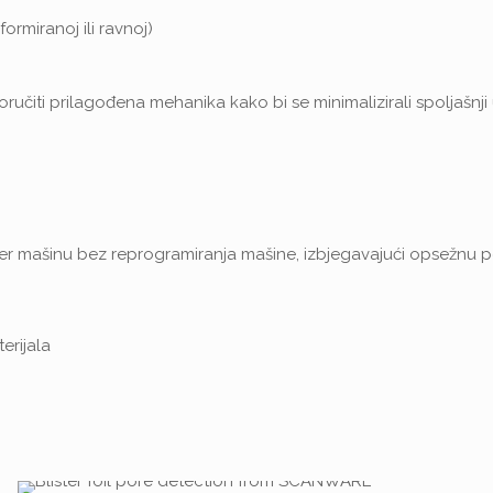
formiranoj ili ravnoj)
iti prilagođena mehanika kako bi se minimalizirali spoljašnji 
ister mašinu bez reprogramiranja mašine, izbjegavajući opsežnu 
rijala