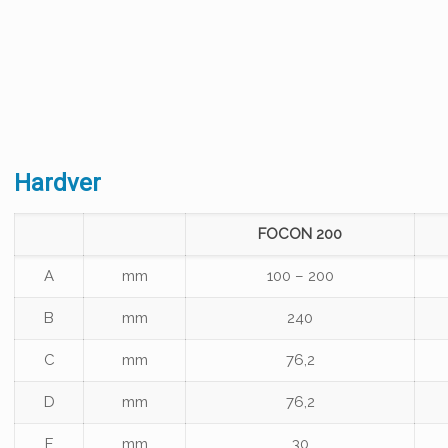
Hardver
FOCON 200
A
mm
100 – 200
B
mm
240
C
mm
76,2
D
mm
76,2
E
mm
30