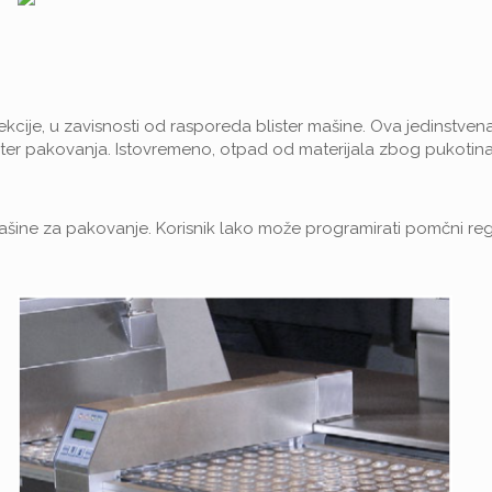
cije, u zavisnosti od rasporeda blister mašine. Ova jedinstvena k
ister pakovanja. Istovremeno, otpad od materijala zbog pukotina
ne za pakovanje. Korisnik lako može programirati pomčni regi