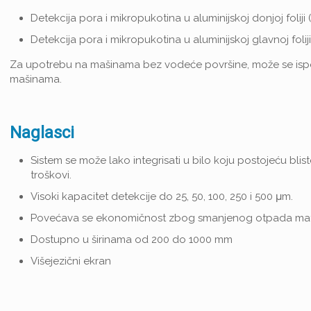
Detekcija pora i mikropukotina u aluminijskoj donjoj foliji (
Detekcija pora i mikropukotina u aluminijskoj glavnoj foliji
Za upotrebu na mašinama bez vodeće površine, može se isporuč
mašinama.
Naglasci
Sistem se može lako integrisati u bilo koju postojeću bl
troškovi.
Visoki kapacitet detekcije do 25, 50, 100, 250 i 500 μm.
Povećava se ekonomičnost zbog smanjenog otpada mate
Dostupno u širinama od 200 do 1000 mm
Višejezični ekran