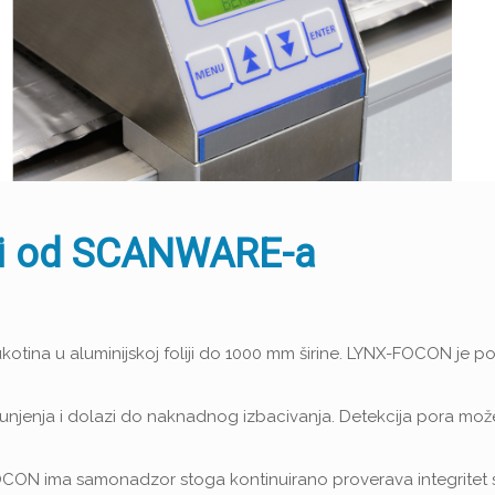
liji od SCANWARE-a
ukotina u aluminijskoj foliji do 1000 mm širine. LYNX-FOCON je p
unjenja i dolazi do naknadnog izbacivanja. Detekcija pora može 
ON ima samonadzor stoga kontinuirano proverava integritet siste