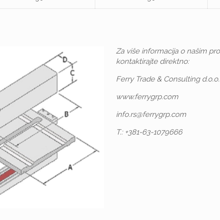
Za više informacija o našim pr
kontaktirajte direktno:
Ferry Trade & Consulting d.o.o.
www.ferrygrp.com
info.rs@ferrygrp.com
T.: +381-63-1079666