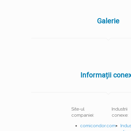
Galerie
Informații cone
Site-ul
Industrii
companiei:
conexe:
comicondor.com
Indus