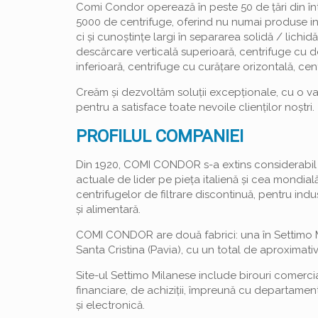
Comi Condor operează în peste 50 de țări din î
5000 de centrifuge, oferind nu numai produse in
ci și cunoștințe largi în separarea solidă / lichid
descărcare verticală superioară, centrifuge cu d
inferioară, centrifuge cu curățare orizontală, centr
Creăm și dezvoltăm soluții excepționale, cu o v
pentru a satisface toate nevoile clienților noștri.
PROFILUL COMPANIEI
Din 1920, COMI CONDOR s-a extins considerabil p
actuale de lider pe pieța italienă și cea mondial
centrifugelor de filtrare discontinuă, pentru ind
și alimentară.
COMI CONDOR are două fabrici: una în Settimo Mi
Santa Cristina (Pavia), cu un total de aproximativ
Site-ul Settimo Milanese include birouri comercia
financiare, de achiziții, împreună cu departamen
și electronică.