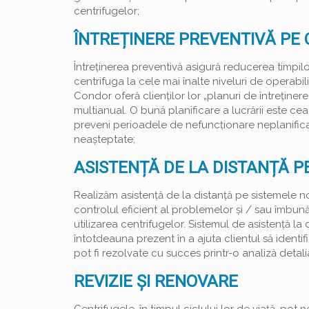
centrifugelor;
ÎNTREȚINERE PREVENTIVĂ PE
Întreținerea preventivă asigură reducerea timpilo
centrifuga la cele mai înalte niveluri de operabili
Condor oferă clienților lor „planuri de întreținer
multianual. O bună planificare a lucrării este c
preveni perioadele de nefuncționare neplanificat
neașteptate;
ASISTENȚĂ DE LA DISTANȚĂ P
Realizăm asistență de la distanță pe sistemele n
controlul eficient al problemelor și / sau îmbună
utilizarea centrifugelor. Sistemul de asistență la 
întotdeauna prezent în a ajuta clientul să identif
pot fi rezolvate cu succes printr-o analiză detali
REVIZIE ȘI RENOVARE