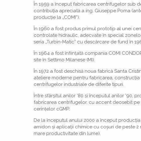
În 1959 a început fabricarea centrifugelor sub
contribuția apreciată a ing. Giuseppe Poma (an
producție la „COMI”).
În 1960 a fost produs primul prototip al unei ce
controlate hidraulic, adecvate în special zonelo
seria „Turbin-Matic” cu descărcare de fund în 19
În 1964 a fost înființată compania COMI CONDOR 
site în Settimo Milanese (MI).
În 1972 a fost deschisă noua fabrică Santa Cristi
ateliere moderne pentru fabricarea, construcția
centrifugelor industriale de diferite tipuri.
Între sfârșitul anilor ’80 și începutul anilor ’90,
fabricarea centrifugelor, cu accent deosebit pe 
cerințelor cGMP.
De la începutul anului 2000 a început producția
amidon și aplicații chimice cu coșuri de peste 2
mare productivitate din lume).