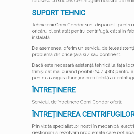
folosesc cu succes centrifugele noastre de mulți
SUPORT TEHNIC
Tehnicienii Comi Condor sunt disponibili pentru 
oricărui client atât pentru centrifugă, cât și in 
instalată.
De asemenea, oferim un serviciu de teleasistenț
problemă din orice țară și / sau continent.
Dacă este necesară asistență tehnică la fața locul
trimiși cât mai curând posibil (24 / 48h) pentru 
pentru a asigura funcționarea fiabilă a centrifuge
ÎNTREȚINERE
Serviciul de întreținere Comi Condor oferă:
ÎNTREȚINEREA CENTRIFUGILOR
Prin vizita specialiștilor noștri în mecanică, electr
gestionăm și rezolvăm problemele care pot apărea