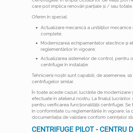
Centrifugele, în timpul ciclului lor de viață, pot n
care pot implica renovări parțiale și / sau totale.
Oferim în special:
Actualizare mecanică a unităților mecanice ș
complete;
Modernizarea echipamentelor electrice și e
reglementărilor în vigoare;
Actualizarea sistemelor de control, pentru o 
centrifugei în instalație.
Tehnicienii noștri sunt capabili, de asemenea, să 
centrifugelor similar.
În toate aceste cazuri, lucrările de modernizare ș
efectuate în atelierul nostru. La finalul lucrărilor
pentru verificarea funcționalității centrifugei. 
în conformitate cu reglementările în vigoare; la c
documentația de validare conform cerințelor st
CENTRIFUGE PILOT - CENTRU 