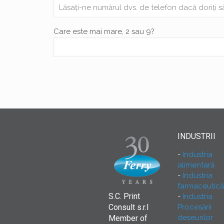
Care este mai mare, 2 sau 9?
INDUSTRII
Industria
alimentară
Industria
farmaceutică
S.C. Print
Industria
Procesării
Consult s.r.l
deşeurilor
Member of