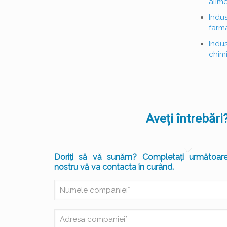
alim
Indus
farm
Indus
chim
Aveți întrebări
Doriți să vă sunăm? Completați următoarele
nostru vă va contacta în curând.