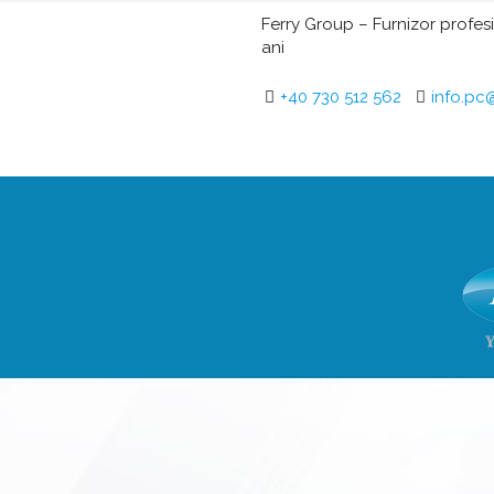
Ferry Group – Furnizor profesi
ani
+40 730 512 562
info.pc