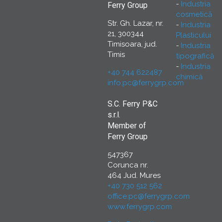
Industria
Ferry Group
cosmetică
Str. Gh. Lazar, nr.
Industria
21, 300344
Plasticului
Timisoara, jud.
Industria
Timis
tipografică
Industria
+40 744 622487
chimică
info.pc@ferrygrp.com
S.C. Ferry P&C
s.r.l.
Member of
Ferry Group
547367
Corunca nr.
464 Jud. Mures
+40 730 512 562
office.pc@ferrygrp.com
www.ferrygrp.com