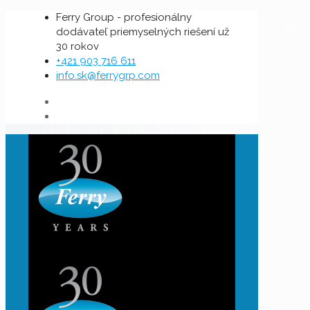
Ferry Group - profesionálny
dodávateľ priemyselných riešení už
30 rokov
+421 903 716 611
info.sk@ferrygrp.com