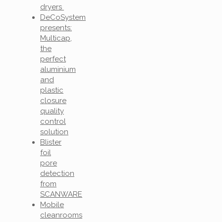
dryers
DeCoSystem
presents:
Multicap,
the
perfect
aluminium
and
plastic
closure
quality
control
solution
Blister
foil
pore
detection
from
SCANWARE
Mobile
cleanrooms