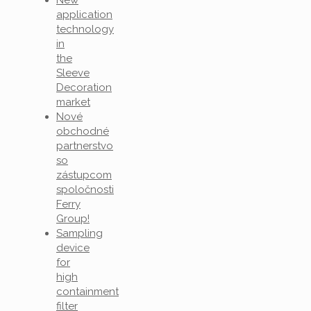
application
technology
in
the
Sleeve
Decoration
market
Nové
obchodné
partnerstvo
so
zástupcom
spoločnosti
Ferry
Group!
Sampling
device
for
high
containment
filter