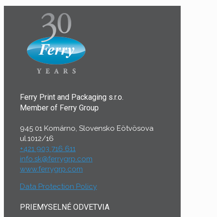
Ferry Print and Packaging s.r.o.
Member of Ferry Group
945 01 Komárno, Slovensko Eötvösova
ul.1012/16
+421 903 716 611
info.sk@ferrygrp.com
www.ferrygrp.com
Data Protection Policy
PRIEMYSELNÉ ODVETVIA